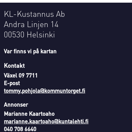
KL-Kustannus Ab
Andra Linjen 14
00530 Helsinki
Var finns vi på kartan
Kontakt
Växel 09 7711
E-post
tommy.pohjola@kommuntorget.fi
Annonser
Marianne Kaartoaho
marianne.kaartoaho@kuntalehti.fi
040 708 6640