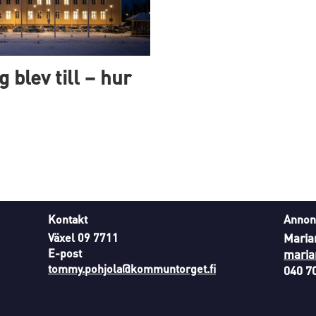
 blev till – hur
Kontakt
Annon
Växel 09 7711
Maria
E-post
maria
tommy.pohjola@kommuntorget.fi
040 7