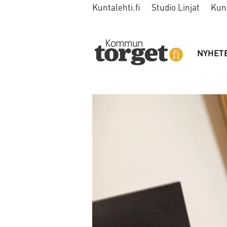
Kuntalehti.fi
Studio Linjat
Kun
NYHET
Tag:
karis