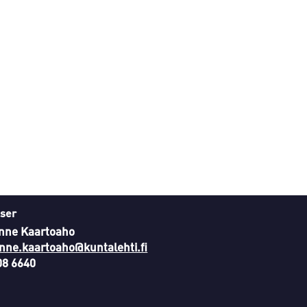
ser
nne Kaartoaho
nne.kaartoaho@kuntalehti.fi
08 6640