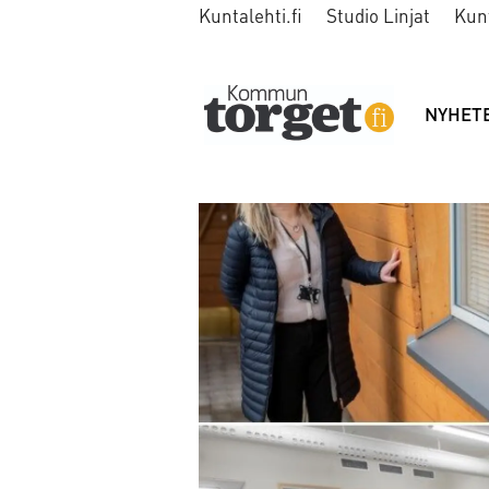
Kuntalehti.fi
Studio Linjat
Kun
NYHET
Tag:
skolbyggnad