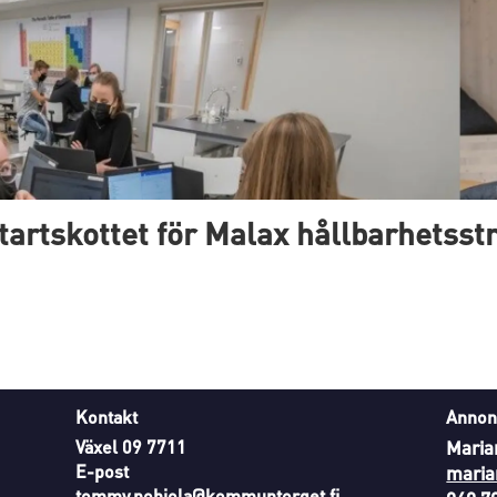
tartskottet för Malax hållbarhetsstr
Kontakt
Annon
Växel 09 7711
Maria
E-post
maria
tommy.pohjola@kommuntorget.fi