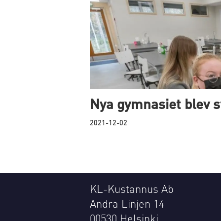
Nya gymnasiet blev s
2021-12-02
KL-Kustannus Ab
Andra Linjen 14
00530 Helsinki