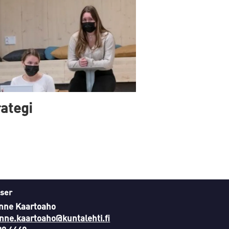
ategi
ser
nne Kaartoaho
nne.kaartoaho@kuntalehti.fi