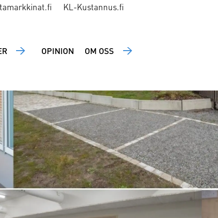
tamarkkinat.fi
KL-Kustannus.fi
ER
OPINION
OM OSS