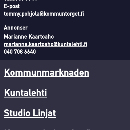
E-post
tommy.pohjola@kommuntorget.fi
Annonser
Marianne Kaartoaho
marianne.kaartoaho@kuntalehti.fi
040 708 6640
Kommunmarknaden
Kuntalehti
Studio Linjat