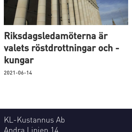
Riksdagsledamöterna är
valets röstdrottningar och -
kungar
2021-06-14
KL-Kustannus Ab
Andra Linjen 14