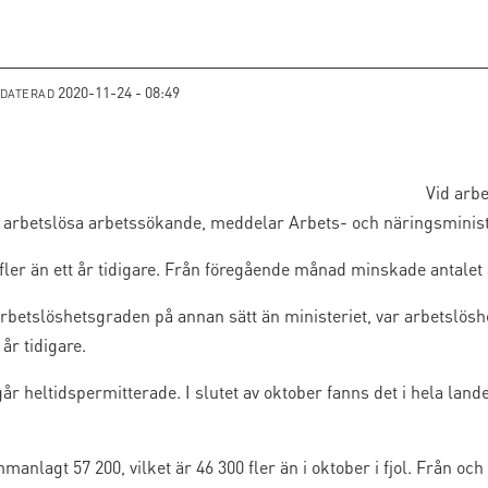
2020-11-24 - 08:49
PDATERAD
Vid arbe
 arbetslösa arbetssökande, meddelar Arbets- och näringsminist
0 fler än ett år tidigare. Från föregående månad minskade antale
rbetslöshetsgraden på annan sätt än ministeriet, var arbetslöshe
år tidigare.
år heltidspermitterade. I slutet av oktober fanns det i hela land
manlagt 57 200, vilket är 46 300 fler än i oktober i fjol. Från 