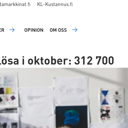
tamarkkinat.fi
KL-Kustannus.fi
ER
OPINION
OM OSS
lösa i oktober: 312 700