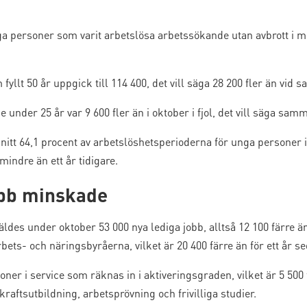
ga personer som varit arbetslösa arbetssökande utan avbrott i mins
llt 50 år uppgick till 114 400, det vill säga 28 200 fler än vid s
under 25 år var 9 600 fler än i oktober i fjol, det vill säga sam
nitt 64,1 procent av arbetslöshetsperioderna för unga personer i
mindre än ett år tidigare.
obb minskade
des under oktober 53 000 nya lediga jobb, alltså 12 100 färre än
rbets- och näringsbyråerna, vilket är 20 400 färre än för ett år s
oner i service som räknas in i aktiveringsgraden, vilket är 5 500 
raftsutbildning, arbetsprövning och frivilliga studier.