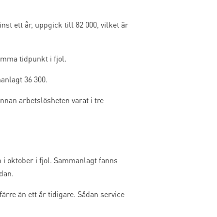
t ett år, uppgick till 82 000, vilket är
amma tidpunkt i fjol.
manlagt 36 300.
nnan arbetslösheten varat i tre
 i oktober i fjol. Sammanlagt fanns
edan.
färre än ett år tidigare. Sådan service