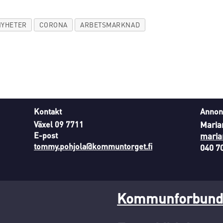
YHETER
CORONA
ARBETSMARKNAD
Kontakt
Annon
Växel 09 7711
Maria
E-post
maria
tommy.pohjola@kommuntorget.fi
040 7
Kommunforbunde