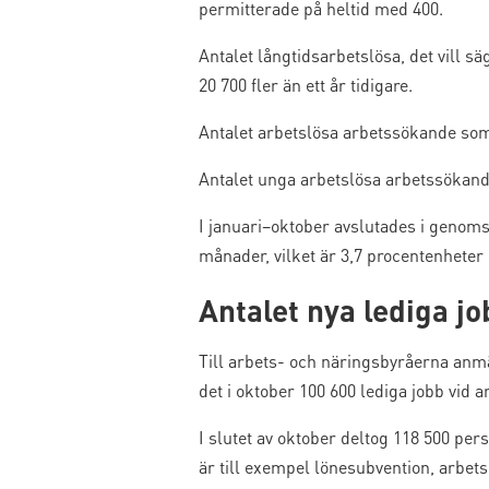
permitterade på heltid med 400.
Antalet långtidsarbetslösa, det vill sä
20 700 fler än ett år tidigare.
Antalet arbetslösa arbetssökande som fy
Antalet unga arbetslösa arbetssökande 
I januari–oktober avslutades i genoms
månader, vilket är 3,7 procentenheter 
Antalet nya lediga j
Till arbets- och näringsbyråerna anmäl
det i oktober 100 600 lediga jobb vid a
I slutet av oktober deltog 118 500 pers
är till exempel lönesubvention, arbetsk