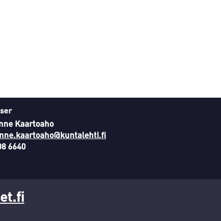
ser
nne Kaartoaho
nne.kaartoaho@kuntalehti.fi
08 6640
t.fi