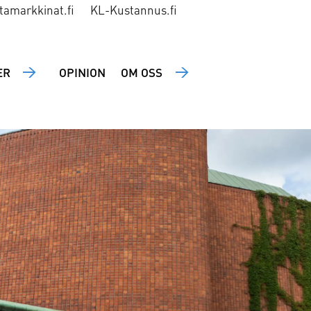
tamarkkinat.fi
KL-Kustannus.fi
ER
OPINION
OM OSS