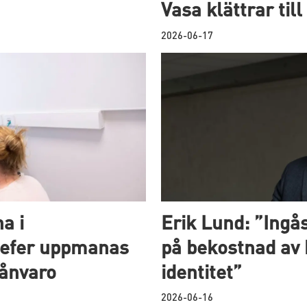
Vasa klättrar til
2026-06-17
a i
Erik Lund: ”Ingås
efer uppmanas
på bekostnad a
rånvaro
identitet”
2026-06-16