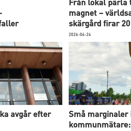
Från lokal pärla t
–
magnet – världs
aller
skärgård firar 20
2026-06-24
ka avgår efter
Små marginaler 
kommunmätare: H