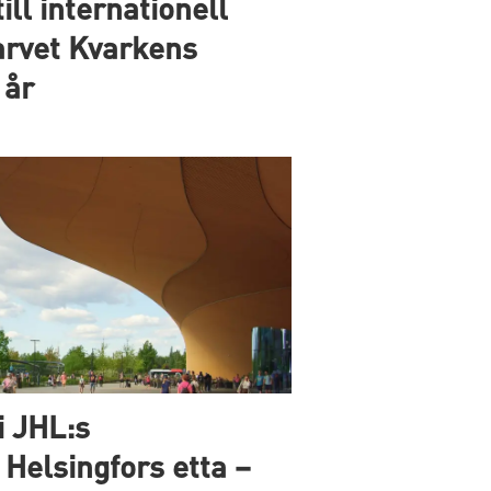
ill internationell
arvet Kvarkens
 år
i JHL:s
elsingfors etta –