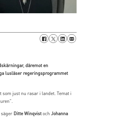
dskärningar, däremot en
niga lusläser regeringsprogrammet
om just nu rasar i landet. Temat i
uren”.
, säger
Ditte Winqvist
och
Johanna