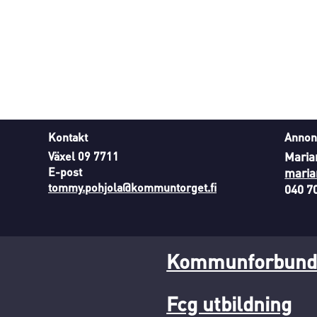
Kontakt
Annon
Växel 09 7711
Maria
E-post
maria
tommy.pohjola@kommuntorget.fi
040 7
Kommunforbunde
Fcg utbildning