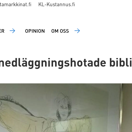
tamarkkinat.fi
KL-Kustannus.fi
ER
OPINION
OM OSS
nedläggningshotade bibli