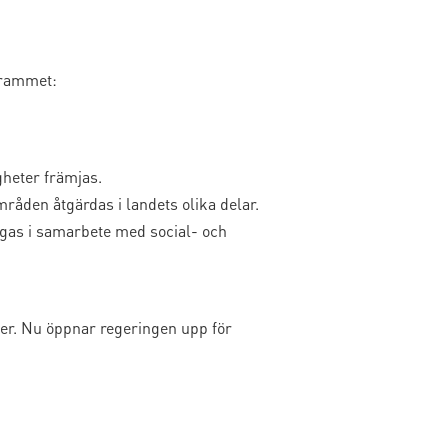
ogrammet:
heter främjas.
åden åtgärdas i landets olika delar.
idgas i samarbete med social- och
efer. Nu öppnar regeringen upp för