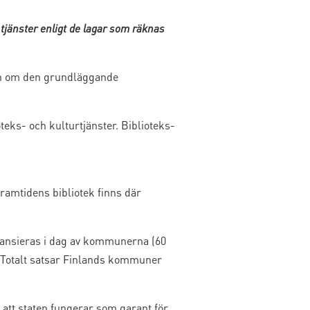
tjänster enligt de lagar som räknas
gen om den grundläggande
teks- och kulturtjänster. Biblioteks-
Framtidens bibliotek finns där
inansieras i dag av kommunerna (60
. Totalt satsar Finlands kommuner
att staten fungerar som garant för