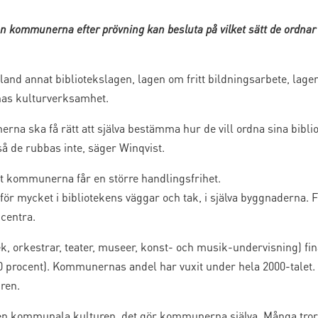
en kommunerna efter prövning kan besluta på vilket sätt de ordnar 
and annat bibliotekslagen, lagen om fritt bildningsarbete, la
as kulturverksamhet.
a ska få rätt att själva bestämma hur de vill ordna sina biblio
så de rubbas inte, säger Winqvist.
tt kommunerna får en större handlingsfrihet.
ltför mycket i bibliotekens väggar och tak, i själva byggnaderna. 
centra.
k, orkestrar, teater, museer, konst- och musik-undervisning) f
40 procent). Kommunernas andel har vuxit under hela 2000-talet
ren.
den kommunala kulturen, det gör kommunerna själva. Många tror 