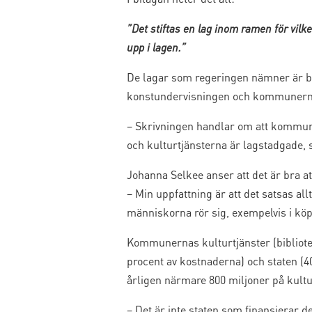
”Det stiftas en lag inom ramen för vilk
upp i lagen.”
De lagar som regeringen nämner är bl
konstundervisningen och kommunern
– Skrivningen handlar om att kommunern
och kulturtjänsterna är lagstadgade, 
Johanna Selkee anser att det är bra a
– Min uppfattning är att det satsas al
människorna rör sig, exempelvis i köp
Kommunernas kulturtjänster (bibliote
procent av kostnaderna) och staten (
årligen närmare 800 miljoner på kultu
– Det är inte staten som finansierar 