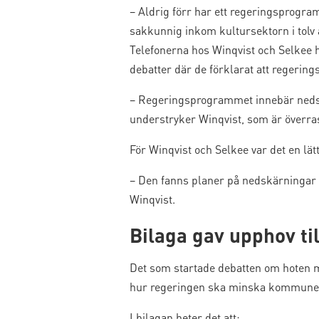
– Aldrig förr har ett regeringsprogr
sakkunnig inkom kultursektorn i tolv 
Telefonerna hos Winqvist och Selkee ha
debatter där de förklarat att regerin
– Regeringsprogrammet innebär nedskär
understryker Winqvist, som är överras
För Winqvist och Selkee var det en lä
– Den fanns planer på nedskärningar 
Winqvist.
Bilaga gav upphov til
Det som startade debatten om hoten m
hur regeringen ska minska kommunern
I bilagan heter det att: