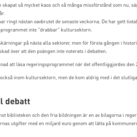
am skapat så mycket kaos och så många missförstånd som nu, sä
år.
r ringt nästan oavbrutet de senaste veckorna. De har gett tiotals 
gsprogrammet inte ”drabbar” kultursektorn.
ningar på nästa alla sektorer, men för första gången i histori
kad över att den poängen inte noterats i debatten.
ttnad att läsa regeringsprogrammet när det offentliggjordes den 
också inom kultursektorn, men de kom aldrig med i det slutli
l debatt
ot biblioteken och den fria bildningen är en av bilagorna i re
as utgifter med en miljard euro genom att lätta på kommunerna