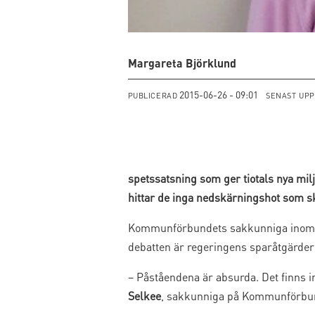
Margareta Björklund
2015-06-26 - 09:01
PUBLICERAD
SENAST UP
spetssatsning som ger tiotals nya mi
hittar de inga nedskärningshot som s
Kommunförbundets sakkunniga inom utb
debatten är regeringens sparåtgärder
– Påståendena är absurda. Det finns 
Selkee
, sakkunniga på Kommunförbund