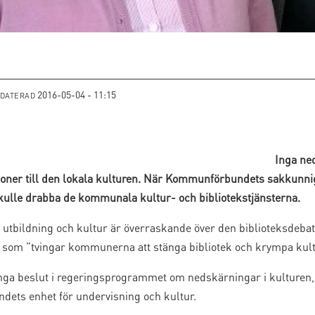
2016-05-04 - 11:15
PDATERAD
Inga ne
ljoner till den lokala kulturen. När Kommunförbundets sakkun
kulle drabba de kommunala kultur- och bibliotekstjänsterna.
ildning och kultur är överraskande över den biblioteksdebatt s
 som ”tvingar kommunerna att stänga bibliotek och krympa kult
inga beslut i regeringsprogrammet om nedskärningar i kulturen
ets enhet för undervisning och kultur.