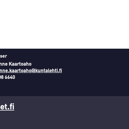
ser
nne Kaartoaho
nne.kaartoaho@kuntalehti.fi
08 6640
t.fi