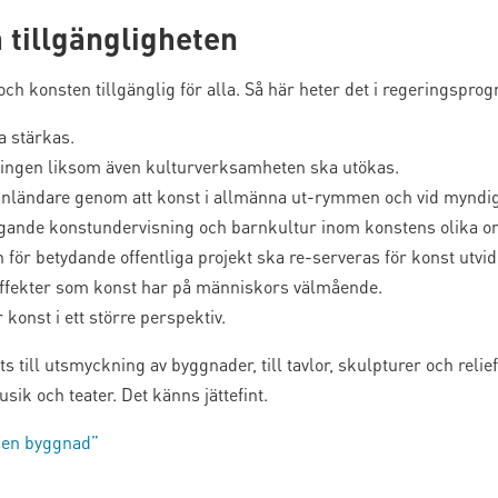
 tillgängligheten
och konsten tillgänglig för alla. Så här heter det i regeringspr
a stärkas.
ingen liksom även kulturverksamheten ska utökas.
inländare genom att konst i allmänna ut-rymmen och vid myndig
ggande konstundervisning och barnkultur inom konstens olika omr
n för betydande offentliga projekt ska re-serveras för konst utv
effekter som konst har på människors välmående.
 konst i ett större perspektiv.
 till utsmyckning av byggnader, till tavlor, skulpturer och reli
usik och teater. Det känns jättefint.
egen byggnad”