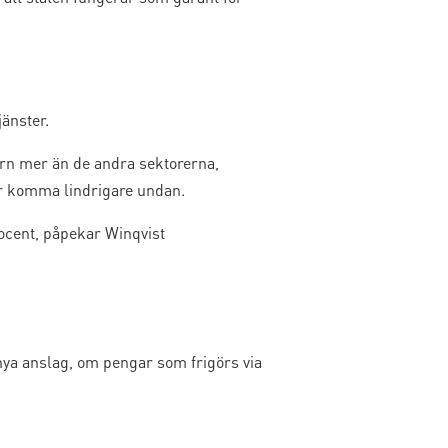
änster.
rn mer än de andra sektorerna,
or komma lindrigare undan.
rocent, påpekar Winqvist
 nya anslag, om pengar som frigörs via