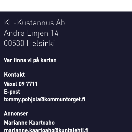
KL-Kustannus Ab
Andra Linjen 14
00530 Helsinki
Var finns vi på kartan
Kontakt
Växel 09 7711
E-post
tommy.pohjola@kommuntorget.fi
Annonser
Marianne Kaartoaho
marianne.kaartoaho@kuntalehti.fi