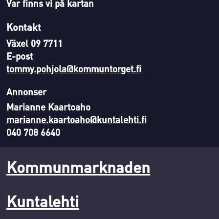
Var finns vi på kartan
Kontakt
Växel 09 7711
E-post
tommy.pohjola@kommuntorget.fi
Annonser
Marianne Kaartoaho
marianne.kaartoaho@kuntalehti.fi
040 708 6640
Kommunmarknaden
Kuntalehti