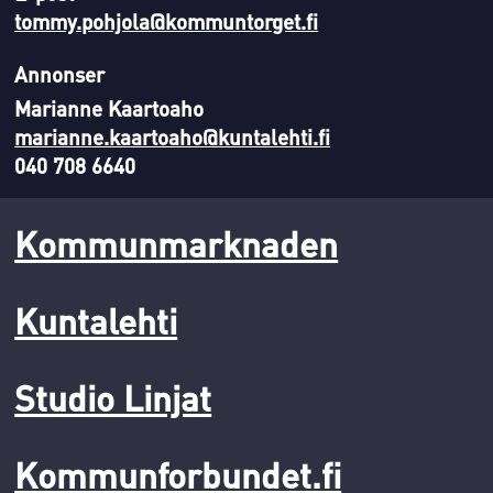
tommy.pohjola@kommuntorget.fi
Annonser
Marianne Kaartoaho
marianne.kaartoaho@kuntalehti.fi
040 708 6640
Kommunmarknaden
Kuntalehti
Studio Linjat
Kommunforbundet.fi