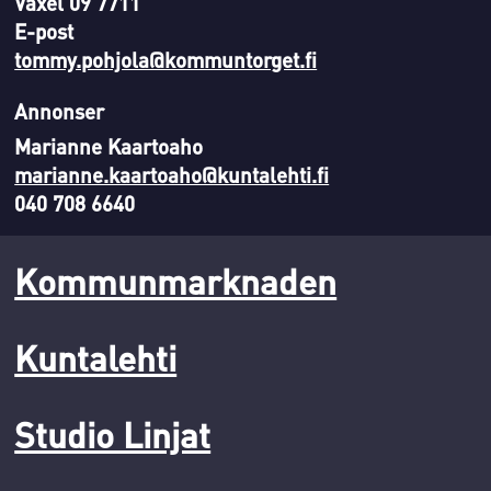
Växel 09 7711
E-post
tommy.pohjola@kommuntorget.fi
Annonser
Marianne Kaartoaho
marianne.kaartoaho@kuntalehti.fi
040 708 6640
Kommunmarknaden
Kuntalehti
Studio Linjat