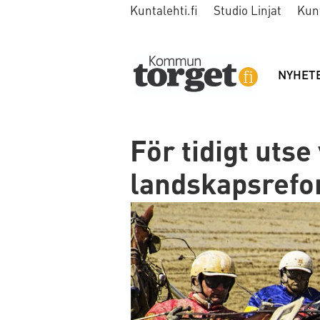
Kuntalehti.fi
Studio Linjat
Kun
NYHET
För tidigt utse
landskapsref