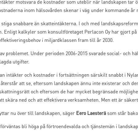
ntäkter motsvara de kostnader som uteblir när landskapen tar öv
kostnaderna inom hälsovården skenar i väg under kommande år n
 stiga snabbare än skatteintäkterna. I och med landskapsreforme
. Enligt kalkyler som konsultföretaget Perlacon Oy har gjort på
ffektiveringsbehov i miljardklassen fram till år 2030.
d av problemet. Under perioden 2006-2015 svarade social- och häl
gda utgifter.
an intäkter och kostnader i fortsättningen särskilt snabbt i Ny
terstår att se, eftersom landskapen ännu inte existerar och dera
attningsrätt och eftersom de har mycket begränsade möjlighete
 att skära ned och att effektivera verksamheten. Men ett är säkert
ar nu över till landskapen, säger
Eero Laesterä
som står bako
förväntas bli höga på förtroendevalda och tjänstemän i landska