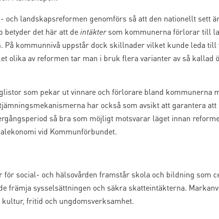
- och landskapsreformen genomförs så att den nationellt sett ä
p betyder det här att de
intäkter
som kommunerna förlorar till la
 På kommunnivå uppstår dock skillnader vilket kunde leda till v
olika av reformen tar man i bruk flera varianter av så kallad ö
nglistor som pekar ut vinnare och förlorare bland kommunerna m
 utjämningsmekanismerna har också som avsikt att garantera a
gångsperiod så bra som möjligt motsvarar läget innan reformen
alekonomi vid Kommunförbundet.
för social- och hälsovården framstår skola och bildning som ce
e främja sysselsättningen och säkra skatteintäkterna. Markan
m kultur, fritid och ungdomsverksamhet.