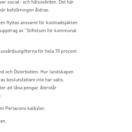
er social- och hälsovården. Det här
är befolkningen åldras.
n flyttas ansvaret för kostnadsjakten
 uppdrag av ”Stiftelsen för kommunal
sovårdsutgifterna för hela 70 procent
land och Österbotten. Hur landskapen
s beslutsfattare inte har valts.
r att låna pengar, återstår
:
m Perlacons kalkyler.
pen.