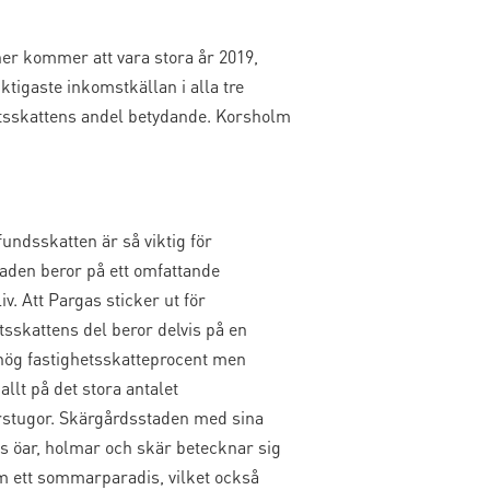
er kommer att vara stora år 2019,
tigaste inkomstkällan i alla tre
etsskattens andel betydande. Korsholm
undsskatten är så viktig för
aden beror på ett omfattande
iv. Att Pargas sticker ut för
tsskattens del beror delvis på en
 hög fastighetsskatteprocent men
allt på det stora antalet
tugor. Skärgårdsstaden med sina
ls öar, holmar och skär betecknar sig
om ett sommarparadis, vilket också