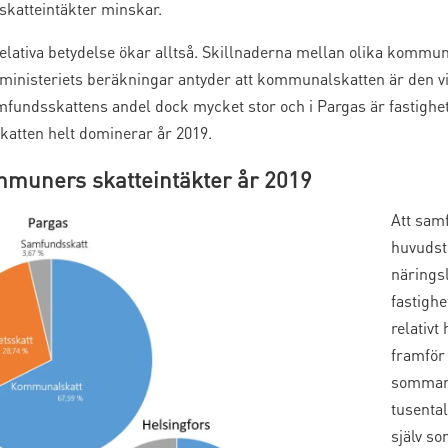
 skatteintäkter minskar.
lativa betydelse ökar alltså. Skillnaderna mellan olika kommun
ministeriets beräkningar antyder att kommunalskatten är den vik
mfundsskattens andel dock mycket stor och i Pargas är fastigh
atten helt dominerar år 2019.
mmuners skatteintäkter år 2019
Att samf
huvudst
näringsl
fastighe
relativt
framför 
sommars
tusenta
själv s