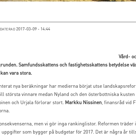
2017-03-09 - 14:44
PDATERAD
Vård- o
runden. Samfundsskattens och fastighetsskattens betydelse växe
kan vara stora.
enterat nya beräkningar har medierna börjat utse landskapsrefor
ll största vinnare medan Nyland och den österbottniska kusten h
en och Urjala förlorar stort.
Markku Nissinen
, finansråd vid 
orna.
konsekvenserna, men vi gör inga rankinglistor. Reformen träder i
nya uppgifter som bygger på budgetar för 2017. Det är några år till