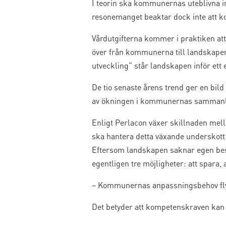
I teorin ska kommunernas uteblivna i
resonemanget beaktar dock inte att 
Vårdutgifterna kommer i praktiken att
över från kommunerna till landskapen
utveckling” står landskapen inför ett e
De tio senaste årens trend ger en bil
av ökningen i kommunernas sammanla
Enligt Perlacon växer skillnaden mell
ska hantera detta växande underskott å
Eftersom landskapen saknar egen besk
egentligen tre möjligheter: att spara,
– Kommunernas anpassningsbehov flytt
Det betyder att kompetenskraven kan 