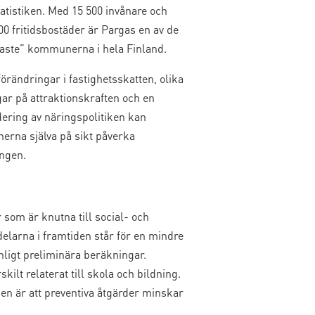
tatistiken. Med 15 500 invånare och
00 fritidsbostäder är Pargas en av de
taste” kommunerna i hela Finland.
rändringar i fastighetsskatten, olika
ar på attraktionskraften och en
ering av näringspolitiken kan
rna själva på sikt påverka
ingen.
som är knutna till social- och
ndelarna i framtiden står för en mindre
nligt preliminära beräkningar.
ilt relaterat till skola och bildning.
ken är att preventiva åtgärder minskar