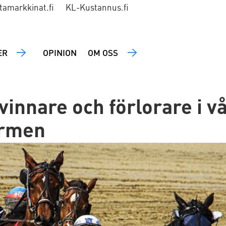
tamarkkinat.fi
KL-Kustannus.fi
ER
OPINION
OM OSS
 vinnare och förlorare i v
ormen