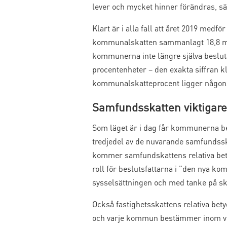
lever och mycket hinner förändras, s
Klart är i alla fall att året 2019 me
kommunalskatten sammanlagt 18,8 milj
kommunerna inte längre själva beslut
procentenheter – den exakta siffran k
kommunalskatteprocent ligger någonst
Samfundsskatten viktigare
Som läget är i dag får kommunerna be
tredjedel av de nuvarande samfundss
kommer samfundskattens relativa bety
roll för beslutsfattarna i ”den nya ko
sysselsättningen och med tanke på sk
Också fastighetsskattens relativa bet
och varje kommun bestämmer inom viss