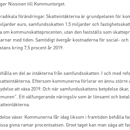
äger Nissinen till Kommuntorget.
dför radikala förändringar. Skatteintäkterna är grundpelaren för
arder euro, samfundsskatten 1,5 miljarder och fastighetsskatte
a om kommunskatteprocenten, utan den fastställs som skattepr
larnar med tiden. Samtidigt övergår kostnaderna för social- och 
ans kring 7,5 procent år 2019.
hålla en del av intäkterna från samfundsskatten. I och med r
katteintäkterna. Eftersom kommunerna förlorar en ännu större
delse att växa 2019. Och när samfundsskattens betydelse ökar, 
mmunen”. Ett välfungerande näringsliv som är lönsamt och betalar 
atteintäkterna.
ydelse växer. Kommunerna får idag liksom i framtiden behålla fas
a givna ramar procentsatsen. Grovt taget kan man säga att fas