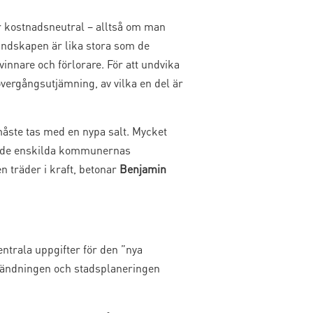
r kostnadsneutral – alltså om man
ndskapen är lika stora som de
innare och förlorare. För att undvika
vergångsutjämning, av vilka en del är
åste tas med en nypa salt.
Mycket
tt de enskilda kommunernas
 träder i kraft, betonar
Benjamin
ntrala uppgifter för den ”nya
vändningen och stadsplaneringen