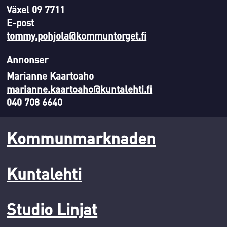
Växel 09 7711
E-post
tommy.pohjola@kommuntorget.fi
Annonser
Marianne Kaartoaho
marianne.kaartoaho@kuntalehti.fi
040 708 6640
Kommunmarknaden
Kuntalehti
Studio Linjat