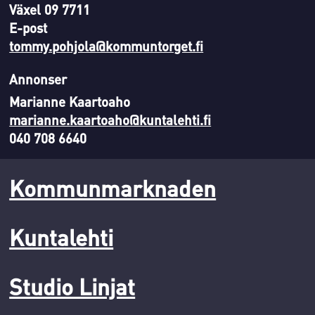
Växel 09 7711
E-post
tommy.pohjola@kommuntorget.fi
Annonser
Marianne Kaartoaho
marianne.kaartoaho@kuntalehti.fi
040 708 6640
Kommunmarknaden
Kuntalehti
Studio Linjat