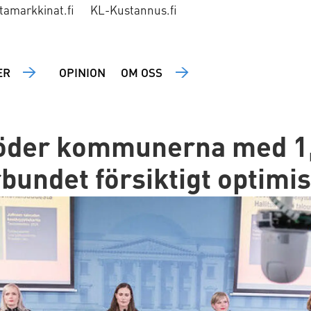
tamarkkinat.fi
KL-Kustannus.fi
ER
OPINION
OM OSS
öder kommunerna med 1,
ndet försiktigt optimis