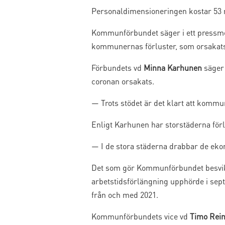
Personaldimensioneringen kostar 53 m
Kommunförbundet säger i ett pressmed
kommunernas förluster, som orsakats 
Förbundets vd
Minna Karhunen
säger 
coronan orsakats.
— Trots stödet är det klart att kommu
Enligt Karhunen har storstäderna förl
— I de stora städerna drabbar de ekon
Det som gör Kommunförbundet besviket 
arbetstidsförlängning upphörde i sep
från och med 2021.
Kommunförbundets vice vd
Timo Rei