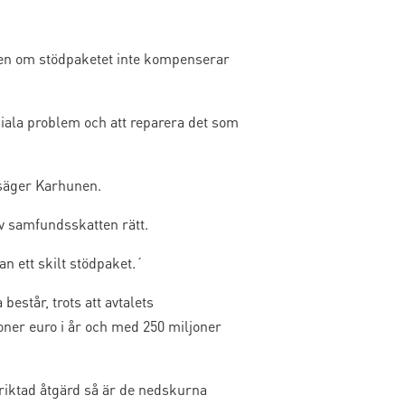
ven om stödpaketet inte kompenserar
iala problem och att reparera det som
 säger Karhunen.
v samfundsskatten rätt.
n ett skilt stödpaket.´
står, trots att avtalets
ner euro i år och med 250 miljoner
iktad åtgärd så är de nedskurna