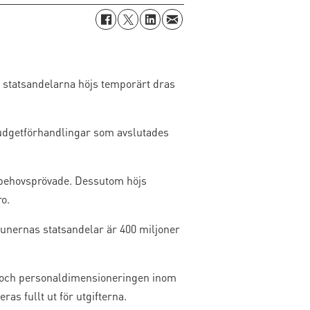
t statsandelarna höjs temporärt dras
 budgetförhandlingar som avslutades
r behovsprövade. Dessutom höjs
o.
munernas statsandelar är 400 miljoner
 och personaldimensioneringen inom
 fullt ut för utgifterna.