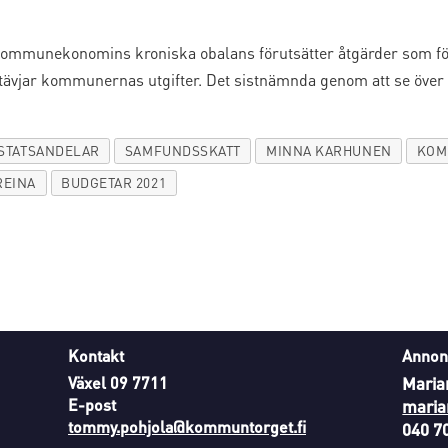
munekonomins kroniska obalans förutsätter åtgärder som förb
vjar kommunernas utgifter. Det sistnämnda genom att se över
STATSANDELAR
SAMFUNDSSKATT
MINNA KARHUNEN
KOM
REINA
BUDGETAR 2021
Kontakt
Annon
Växel 09 7711
Maria
E-post
maria
tommy.pohjola@kommuntorget.fi
040 7