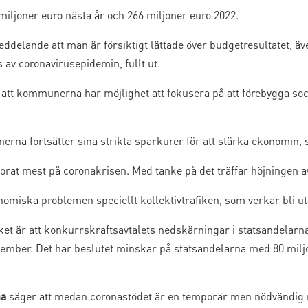
iljoner euro nästa år och 266 miljoner euro 2022.
delande att man är försiktigt lättade över budgetresultatet, ä
av coronavirusepidemin, fullt ut.
att kommunerna har möjlighet att fokusera på att förebygga soc
nerna fortsätter sina strikta sparkurer för att stärka ekonomin,
orat mest på coronakrisen. Med tanke på det träffar höjningen a
omiska problemen speciellt kollektivtrafiken, som verkar bli uta
är att konkurrskraftsavtalets nedskärningar i statsandelarna be
tember. Det här beslutet minskar på statsandelarna med 80 miljo
na
säger att medan coronastödet är en temporär men nödvändig r