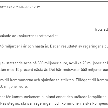
2020-09-18 - 12:19
PDATERAD
Trots at
akade av konkurrenskraftsavtalet.
 miljarder i år och nästa år. Det är resultatet av regeringens
 av statsandelarna på 300 miljoner euro, av vilka 20 miljoner ä
n med 10 procent nästa år. Det här motsvarar 550 miljoner eur
ro till kommunerna och sjukvårdsdistrikten. Tillägget till kom
00 miljoner euro.
mer för kommunekonomin, bland annat den utökade läroplikten
s stegvis, skriver regeringen, och kommunerna ska kompenseras