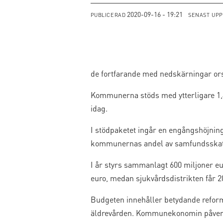
2020-09-16 - 19:21
PUBLICERAD
SENAST UP
de fortfarande med nedskärningar ors
Kommunerna stöds med ytterligare 1,45
idag.
I stödpaketet ingår en engångshöjning
kommunernas andel av samfundsskatte
I år styrs sammanlagt 600 miljoner eu
euro, medan sjukvårdsdistrikten får 2
Budgeten innehåller betydande refor
äldrevården. Kommunekonomin påverka