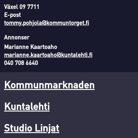
Växel 09 7711
E-post
tommy.pohjola@kommuntorget.fi
Annonser
Marianne Kaartoaho
marianne.kaartoaho@kuntalehti.fi
040 708 6640
Kommunmarknaden
Kuntalehti
Studio Linjat