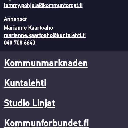
tommy.pohjola@kommuntorget.fi
Annonser
Marianne Kaartoaho
marianne.kaartoaho@kuntalehti.fi
040 708 6640
Kommunmarknaden
Kuntalehti
Studio Linjat
Kommunforbundet.fi