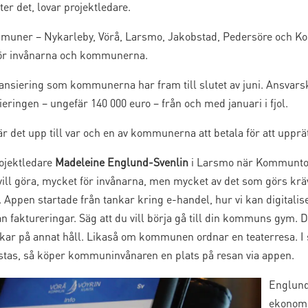
ter det, lovar projektledare.
mmuner – Nykarleby, Vörå, Larsmo, Jakobstad, Pedersöre och K
e för invånarna och kommunerna.
inansiering som kommunerna har fram till slutet av juni. Ansvar
ieringen – ungefär 140 000 euro – från och med januari i fjol.
r det upp till var och en av kommunerna att betala för att upprä
rojektledare
Madeleine Englund-Svenlin
i Larsmo när Kommuntor
ill göra, mycket för invånarna, men mycket av det som görs kräv
. Appen startade från tankar kring e-handel, hur vi kan digitali
n faktureringar. Säg att du vill börja gå till din kommuns gym. D
ar på annat håll. Likaså om kommunen ordnar en teaterresa. I s
stas, så köper kommuninvånaren en plats på resan via appen.
Englund
ekonomi