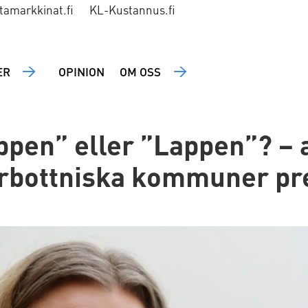
tamarkkinat.fi
KL-Kustannus.fi
ER
OPINION
OM OSS
pen” eller ”Lappen”? – a
rbottniska kommuner pr