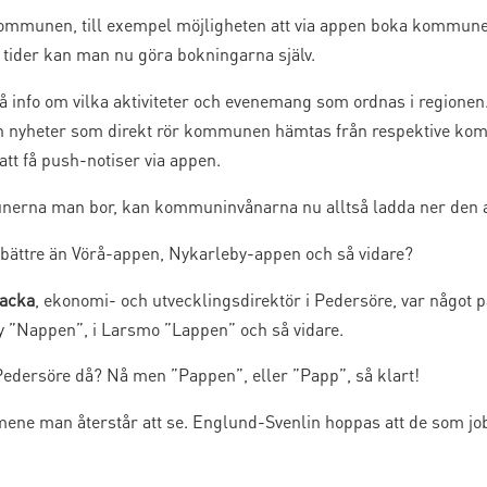
ommunen, till exempel möjligheten att via appen boka kommunens 
m tider kan man nu göra bokningarna själv.
info om vilka aktiviteter och evenemang som ordnas i regionen
n nyheter som direkt rör kommunen hämtas från respektive ko
 att få push-notiser via appen.
nerna man bor, kan kommuninvånarna nu alltså ladda ner den a
 bättre än Vörå-appen, Nykarleby-appen och så vidare?
Backa
, ekonomi- och utvecklingsdirektör i Pedersöre, var något p
y ”Nappen”, i Larsmo ”Lappen” och så vidare.
 Pedersöre då? Nå men ”Pappen”, eller ”Papp”, så klart!
 man återstår att se. Englund-Svenlin hoppas att de som jobb