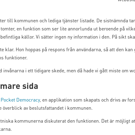
ter till kommunen och lediga tjänster listade. De sistnämnda tar 
a tomter, en funktion som ser lite annorlunda ut beroende på v
efintliga källor. Vi sätter ingen ny information i den. På sikt ska
e klar. Hon hoppas på respons från användarna, så att den kan g
s funktioner.
ed invånarna i ett tidigare skede, men då hade vi gått miste om w
mare sida
m Pocket Democracy
, en applikation som skapats och drivs av fo
e överblick av beslutsfattandet i kommunen.
tniska kommunerna diskuterat den funktionen. Det är möjligt att
karna.