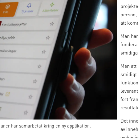
projekt
person, 
att kom
Man har
funderat
smidiga
Men att
smidigt 
funktio
leverant
fört fr
resulta
Det inne
uner har samarbetat kring en ny applikation.
av inne
webbsid