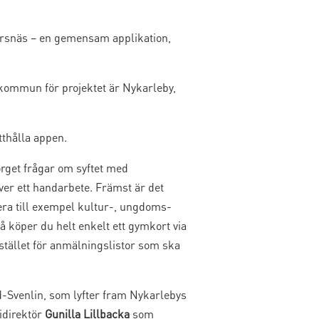
orsnäs – en gemensam applikation,
skommun för projektet är Nykarleby,
tthålla appen.
get frågar om syftet med
er ett handarbete. Främst är det
sera till exempel kultur-, ungdoms-
å köper du helt enkelt ett gymkort via
tället för anmälningslistor som ska
-Svenlin, som lyfter fram Nykarlebys
direktör
Gunilla Lillbacka
som