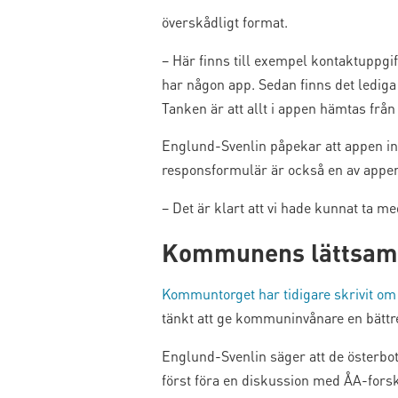
överskådligt format.
– Här finns till exempel kontaktuppgif
har någon app. Sedan finns det ledig
Tanken är att allt i appen hämtas från b
Englund-Svenlin påpekar att appen int
responsformulär är också en av appen
– Det är klart att vi hade kunnat ta m
Kommunens lättsam
Kommuntorget har tidigare skrivit o
tänkt att ge kommuninvånare en bättr
Englund-Svenlin säger att de österbot
först föra en diskussion med ÅA-fors