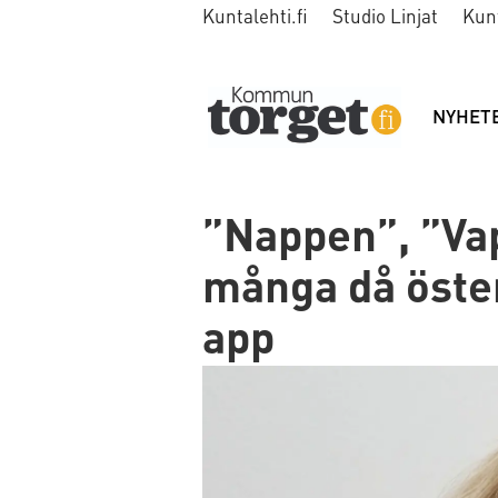
Kuntalehti.fi
Studio Linjat
Kun
NYHET
”Nappen”, ”Vap
många då öste
app