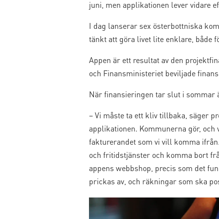
juni, men applikationen lever vidare ef
I dag lanserar sex österbottniska ko
tänkt att göra livet lite enklare, båd
Appen är ett resultat av den projektf
och Finansministeriet beviljade finans
När finansieringen tar slut i sommar ä
– Vi måste ta ett kliv tillbaka, säger p
applikationen. Kommunerna gör, och v
fakturerandet som vi vill komma ifrån
och fritidstjänster och komma bort frå
appens webbshop, precis som det funk
prickas av, och räkningar som ska po