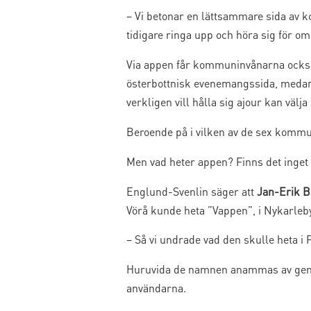
– Vi betonar en lättsammare sida av k
tidigare ringa upp och höra sig för o
Via appen får kommuninvånarna också 
österbottnisk evenemangssida, meda
verkligen vill hålla sig ajour kan välja
Beroende på i vilken av de sex kommu
Men vad heter appen? Finns det inget
Englund-Svenlin säger att
Jan-Erik 
Vörå kunde heta ”Vappen”, i Nykarleb
– Så vi undrade vad den skulle heta i
Huruvida de namnen anammas av gemene
användarna.