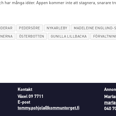
eta och har många idéer. Appen kommer inte att stagnera, snarare
NDERAR
PEDERSÖRE
NYKARLEBY
MADELEINE ENGLUND-
NERNA
ÖSTERBOTTEN
GUNILLA LILLBACKA
FÖRVALTNIN
Kontakt
Annon
Växel 09 7711
Maria
E-post
maria
tommy.pohjola@kommuntorget.fi
040 7