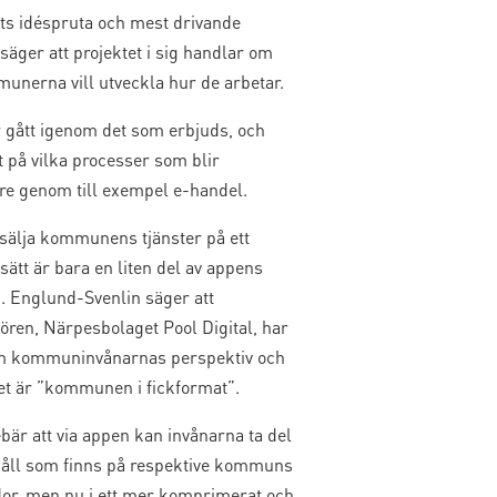
ets idéspruta och mest drivande
säger att projektet i sig handlar om
munerna vill utveckla hur de arbetar.
 gått igenom det som erbjuds, och
 på vilka processer som blir
re genom till exempel e-handel.
 sälja kommunens tjänster på ett
sätt är bara en liten del av appens
n. Englund-Svenlin säger att
ören, Närpesbolaget Pool Digital, har
am kommuninvånarnas perspektiv och
tet är ”kommunen i fickformat”.
bär att via appen kan invånarna ta del
håll som finns på respektive kommuns
or, men nu i ett mer komprimerat och