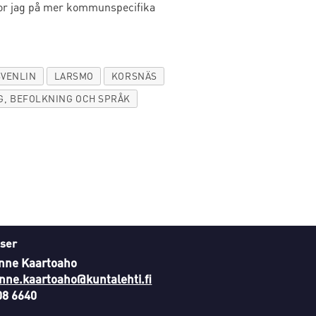
 tror jag på mer kommunspecifika
SVENLIN
LARSMO
KORSNÄS
G, BEFOLKNING OCH SPRÅK
ser
nne Kaartoaho
nne.kaartoaho@kuntalehti.fi
08 6640