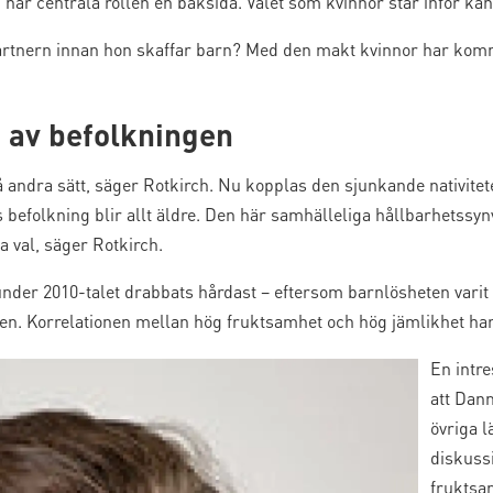
 här centrala rollen en baksida. Valet som kvinnor står inför kan 
partnern innan hon skaffar barn? Med den makt kvinnor har komm
 av befolkningen
andra sätt, säger Rotkirch. Nu kopplas den sjunkande nativite
ds befolkning blir allt äldre. Den här samhälleliga hållbarhetssyn
a val, säger Rotkirch.
nder 2010-talet drabbats hårdast – eftersom barnlösheten varit 
ten. Korrelationen mellan hög fruktsamhet och hög jämlikhet har
En intre
att Dan
övriga 
diskuss
fruktsa