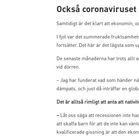
Också coronaviruset
Samtidigt är det klart att ekonomin, 
I fjol var det summerade fruktsamhets
fortsätter. Det här är det lägsta som 
De senaste månaderna har trots allt a
vid dörren.
– Jag har funderat vad som händer när
dämpats, och just då inträffar en glob
Det är alltså rimligt att anta att nativi
–
Låt oss säga att recessionen inte ha
att skaffa barn för att de inte kan vä
kvalificerade gissning är att den eko