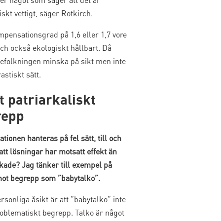
kt vettigt, säger Rotkirch.
mpensationsgrad på 1,6 eller 1,7 vore
och också ekologiskt hållbart. Då
befolkningen minska på sikt men inte
rastiskt sätt.
t patriarkaliskt
repp
ationen hanteras på fel sätt, till och
tt lösningar har motsatt effekt än
kade? Jag tänker till exempel på
mot begrepp som ”babytalko”.
rsonliga åsikt är att ”babytalko” inte
roblematiskt begrepp. Talko är något