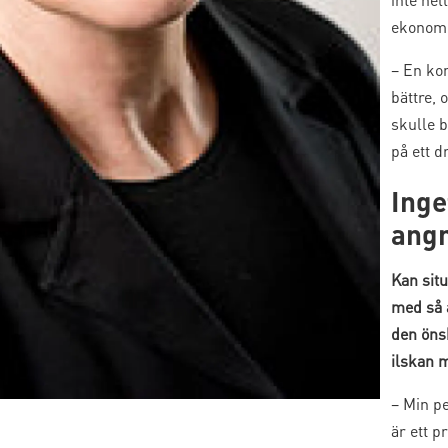
ekonomis
– En ko
bättre, 
skulle 
på ett d
Inge
ang
Kan situ
med så a
den öns
ilskan 
– Min pe
är ett p