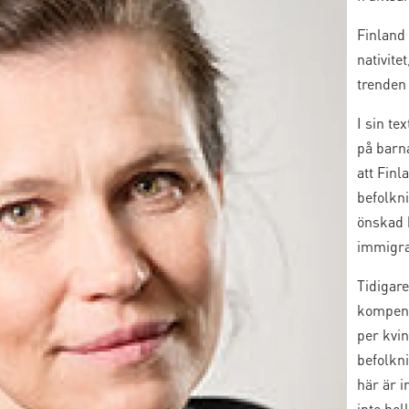
Finland
nativite
trenden
I sin te
på barn
att Finl
befolkn
önskad b
immigra
Tidigare
kompens
per kvin
befolkni
här är i
inte hel