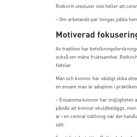
Rotkirch utesluter inte heller att cor
– Om arbetande par tvingas jobba hemi
Motiverad fokuserin
Av tradition har befolkningsforskning
också om mäns fruktsamhet. Rotkirch ty
födslar.
Män och kvinnor har väldigt olika alte
en ensam man är adoption i praktiken 
– Ensamma kvinnor har möjligheten att
påstås att kvinnor skuldbeläggs, men ja
är i en central ställning när det hand
sätt.