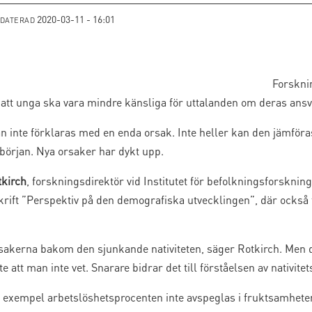
2020-03-11 - 16:01
PDATERAD
Forsknin
att unga ska vara mindre känsliga för uttalanden om deras ansv
an inte förklaras med en enda orsak. Inte heller kan den jämför
 början. Nya orsaker har dykt upp.
kirch
, forskningsdirektör vid Institutet för befolkningsforskni
ift ”Perspektiv på den demografiska utvecklingen”, där ocks
rsakerna bakom den sjunkande nativiteten, säger Rotkirch. Men de
e att man inte vet. Snarare bidrar det till förståelsen av nativite
till exempel arbetslöshetsprocenten inte avspeglas i fruktsamhete