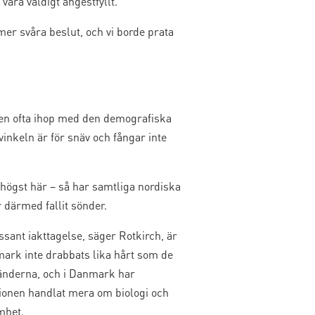
vara väldigt ångestfyllt.
er svåra beslut, och vi borde prata
ten ofta ihop med den demografiska
vinkeln är för snäv och fångar inte
högst här – så har samtliga nordiska
 därmed fallit sönder.
ssant iakttagelse, säger Rotkirch, är
mark inte drabbats lika hårt som de
länderna, och i Danmark har
ionen handlat mera om biologi och
mhet.