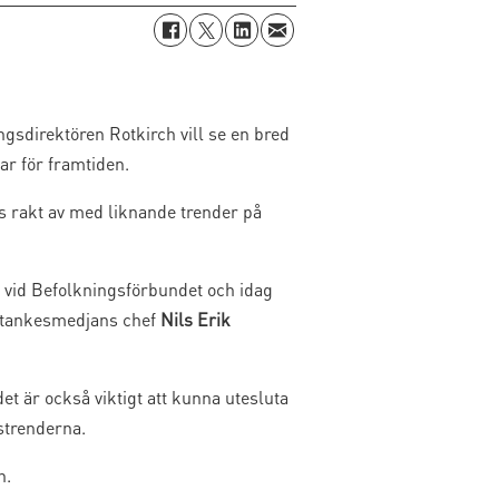
gsdirektören Rotkirch vill se en bred
ar för framtiden.
as rakt av med liknande trender på
ng vid Befolkningsförbundet och idag
å tankesmedjans chef
Nils Erik
t är också viktigt att kunna utesluta
tstrenderna.
n.