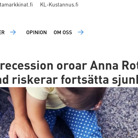
tamarkkinat.fi
KL-Kustannus.fi
ER
OPINION
OM OSS
ecession oroar Anna Rot
nd riskerar fortsätta sjun