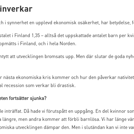
 inverkar
och i synnerhet en upplevd ekonomisk osäkerhet, har betydelse, f
talet i Finland 1,35 – alltså det uppskattade antalet barn per 
uppmätts i Finland, och i hela Norden.
ntytt att utvecklingen bromsats upp. Men där slutar de goda nyh
 nästa ekonomiska kris kommer och hur den påverkar nativiteten
al recession som verkar bli drastisk.
teten fortsätter sjunka?
de inträffat. Då hade vi förutspått en uppgång. En del kvinnor 
nta längre, men andra kommer att förbli barnlösa. Vi har länge v
nomiska utvecklingen dämpar den. Men i slutändan kan vi inte va