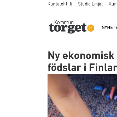
Kuntalehti.fi
Studio Linjat
Kun
NYHET
Ny ekonomisk r
födslar i Finla