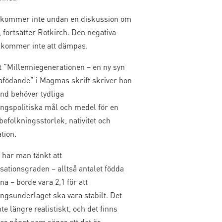
 kommer inte undan en diskussion om
t, fortsätter Rotkirch. Den negativa
 kommer inte att dämpas.
xt ”Millenniegenerationen – en ny syn
afödande” i Magmas skrift skriver hon
and behöver tydliga
ingspolitiska mål och medel för en
efolkningsstorlek, nativitet och
tion.
 har man tänkt att
ationsgraden – alltså antalet födda
na – borde vara 2,1 för att
ngsunderlaget ska vara stabilt. Det
nte längre realistiskt, och det finns
ler något som säger att det är