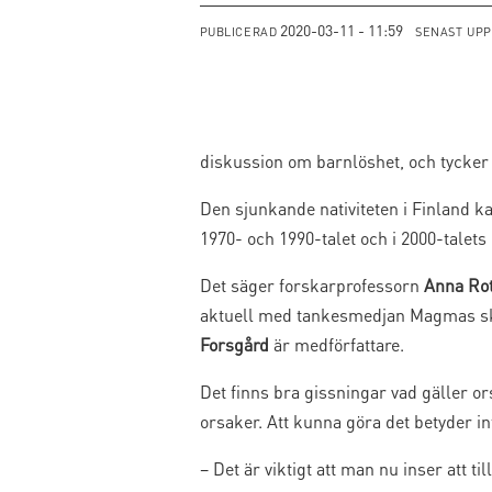
2020-03-11 - 11:59
PUBLICERAD
SENAST UP
diskussion om barnlöshet, och tycker 
Den sjunkande nativiteten i Finland k
1970- och 1990-talet och i 2000-talets
Det säger forskarprofessorn
Anna Rot
aktuell med tankesmedjan Magmas skr
Forsgård
är medförfattare.
Det finns bra gissningar vad gäller o
orsaker. Att kunna göra det betyder int
– Det är viktigt att man nu inser att 