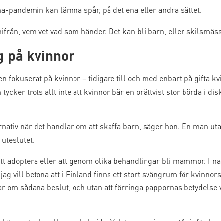
ona-pandemin kan lämna spår, på det ena eller andra sättet.
från, vem vet vad som händer. Det kan bli barn, eller skilsmäss
g på kvinnor
en fokuserat på kvinnor – tidigare till och med enbart på gifta
cker trots allt inte att kvinnor bär en orättvist stor börda i d
rnativ när det handlar om att skaffa barn, säger hon. En man utan
uteslutet.
 adoptera eller att genom olika behandlingar bli mammor. I nat
g vill betona att i Finland finns ett stort svängrum för kvinnors 
lar om sådana beslut, och utan att förringa pappornas betydelse v