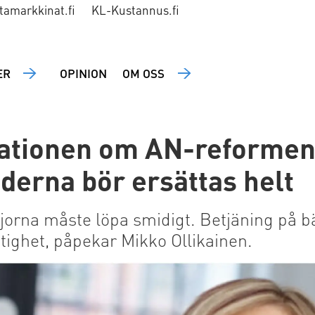
tamarkkinat.fi
KL-Kustannus.fi
ER
OPINION
OM OSS
ationen om AN-reformen
derna bör ersättas helt
jorna måste löpa smidigt. Betjäning på
tighet, påpekar Mikko Ollikainen.