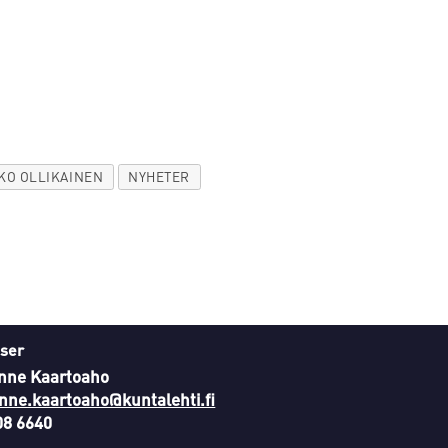
KO OLLIKAINEN
NYHETER
ser
nne Kaartoaho
nne.kaartoaho@kuntalehti.fi
08 6640