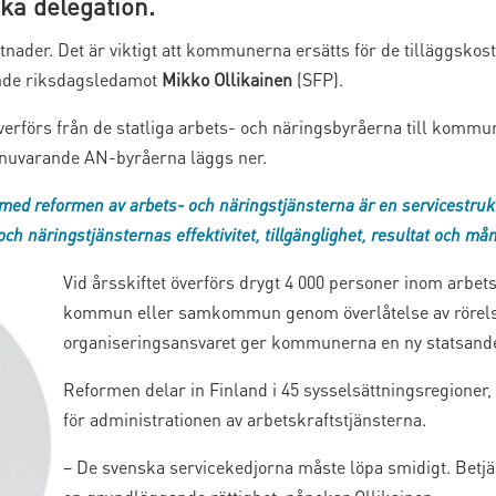
a delegation.
der. Det är viktigt att kommunerna ersätts för de tilläggskos
ande riksdagsledamot
Mikko Ollikainen
(SFP).
överförs från de statliga arbets- och näringsbyråerna till kom
 nuvarande AN-byråerna läggs ner.
med reformen av arbets- och näringstjänsterna är en servicestruk
ch näringstjänsternas effektivitet, tillgänglighet, resultat och må
Vid årsskiftet överförs drygt 4 000 personer inom arbetsk
kommun eller samkommun genom överlåtelse av rörelse
organiseringsansvaret ger kommunerna en ny statsande
Reformen delar in Finland i 45 sysselsättningsregioner
för administrationen av arbetskraftstjänsterna.
– De svenska servicekedjorna måste löpa smidigt. Bet