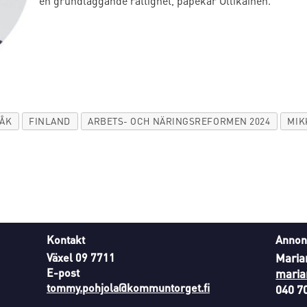
en grundläggande rättighet, påpekar Ollikainen.
RÅK
FINLAND
ARBETS- OCH NÄRINGSREFORMEN 2024
MIK
Kontakt
Annon
Växel 09 7711
Maria
E-post
maria
tommy.pohjola@kommuntorget.fi
040 7