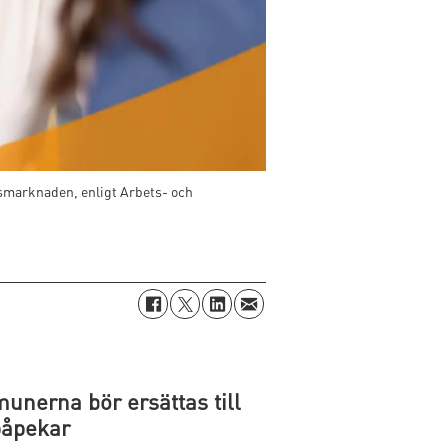
tsmarknaden, enligt Arbets- och
nerna bör ersättas till
påpekar