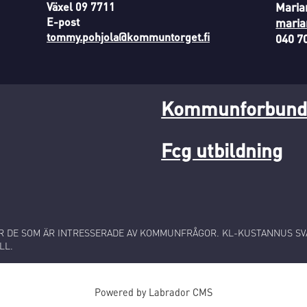
Växel 09 7711
Maria
E-post
maria
tommy.pohjola@kommuntorget.fi
040 7
Kommunforbunde
Fcg utbildning
 DE SOM ÄR INTRESSERADE AV KOMMUNFRÅGOR. KL-KUSTANNUS SVA
LL.
Powered by Labrador CMS