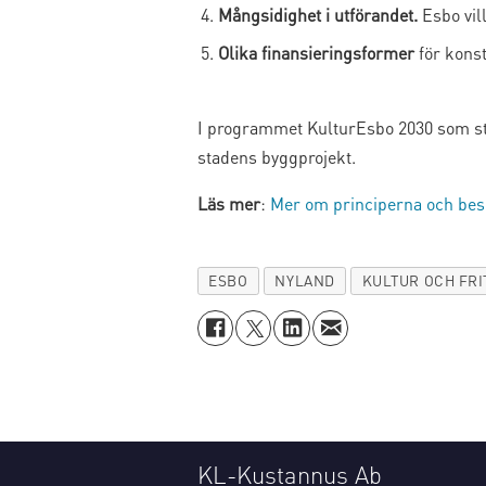
Mångsidighet i utförandet.
Esbo vil
Olika finansieringsformer
för konst
I programmet KulturEsbo 2030 som sta
stadens byggprojekt.
Läs mer
:
Mer om principerna och besl
ESBO
NYLAND
KULTUR OCH FRI
KL-Kustannus Ab