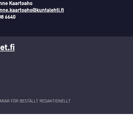
nne Kaartoaho
nne.kaartoaho@kuntalehti.fi
08 6640
t.fi
RAR FÖR BESTÄLLT REDAKTIONELLT