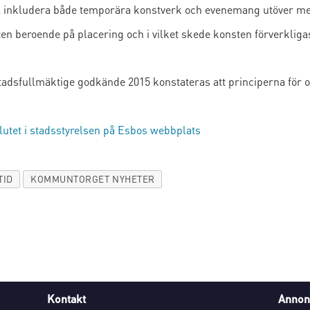
l inkludera både temporära konstverk och evenemang utöver mer 
en beroende på placering och i vilket skede konsten förverkligas
dsfullmäktige godkände 2015 konstateras att principerna för o
utet i stadsstyrelsen på Esbos webbplats
TID
KOMMUNTORGET NYHETER
Kontakt
Annon