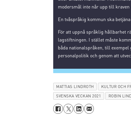
modersmål inte når upp till kraven 
En tvåspråkig kommun ska betjäna p
För att uppnå språklig hållbarhet rä
lagstiftningen. I stället måste kom
båda nationalspråken, till exempel 
personalpolitik och genom att utveck
MATTIAS LINDROTH
KULTUR OCH FR
SVENSKA VECKAN 2021
ROBIN LIN