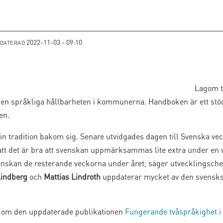
2022-11-03 - 09:10
PDATERAD
Lagom t
en språkliga hållbarheten i kommunerna. Handboken är ett stö
en.
n tradition bakom sig. Senare utvidgades dagen till Svenska ve
att det är bra att svenskan uppmärksammas lite extra under en 
venskan de resterande veckorna under året, säger utvecklingsch
Lindberg
och
Mattias Lindroth
uppdaterar mycket av den svensks
akom den uppdaterade publikationen
Fungerande tvåspråkighet 