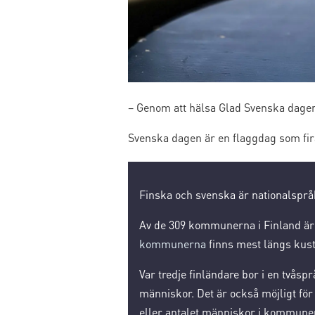
– Genom att hälsa Glad Svenska dagen
Svenska dagen är en flaggdag som fir
Finska och svenska är nationalsprå
Av de 309 kommunerna i Finland är 
kommunerna
finns mest längs kust
Var tredje finländare bor i en tvåsp
människor. Det är också möjligt fö
eller antalet människor i kommune