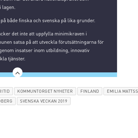
i lagen.
å både finska och svenska på lika grunder.
cker det inte att uppfylla minimikraven i
munen satsa på att utveckla förutsättningarna för
genom insatser inom utbildning, innovativ
la tjänster.
ITID
KOMMUNTORGET NYHETER
FINLAND
EMILIA MATTS
DBERG
SVENSKA VECKAN 2019