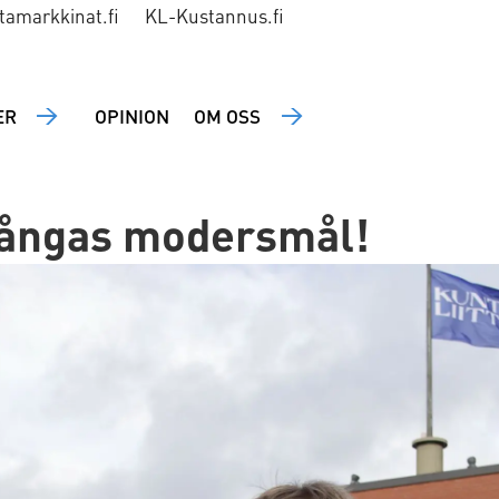
tamarkkinat.fi
KL-Kustannus.fi
ER
OPINION
OM OSS
 mångas modersmål!