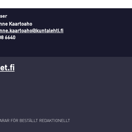
ser
nne Kaartoaho
nne.kaartoaho@kuntalehti.fi
08 6640
t.fi
RAR FÖR BESTÄLLT REDAKTIONELLT