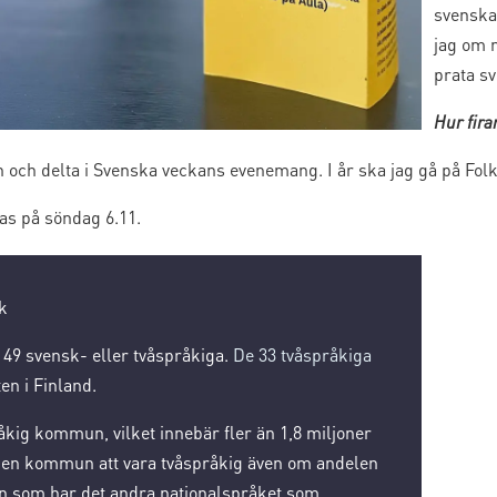
svenskan
jag om 
prata s
Hur fir
 och delta i Svenska veckans evenemang. I år ska jag gå på Fo
as på söndag 6.11.
k
49 svensk- eller tvåspråkiga.
De 33 tvåspråkiga
en i Finland.
råkig kommun, vilket innebär fler än 1,8 miljoner
r en kommun att vara tvåspråkig även om andelen
n som har det andra nationalspråket som