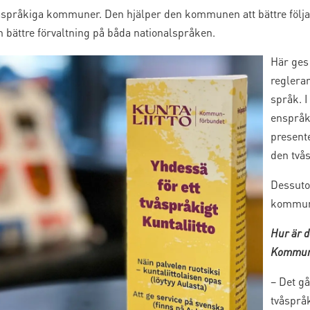
åspråkiga kommuner. Den hjälper den kommunen att bättre följa 
 bättre förvaltning på båda nationalspråken.
Här ges
reglera
språk. I
enspråk
presente
den två
Dessuto
kommune
Hur är d
Kommunf
– Det g
tvåspråk