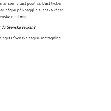
 är som oftast positiva. Bäst tycker
när någon på knagglig svenska vågar
venska med mig.
ar du Svenska veckan?
lktingets Svenska dagen-mottagning.