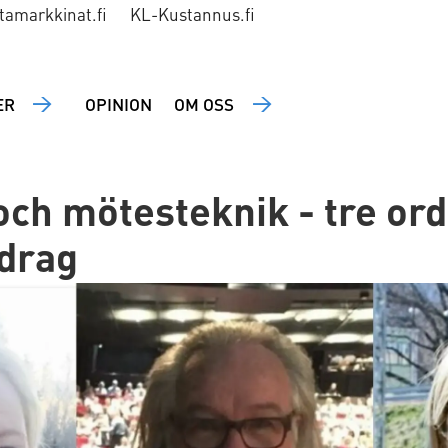
tamarkkinat.fi
KL-Kustannus.fi
ER
OPINION
OM OSS
 och mötesteknik - tre or
pdrag