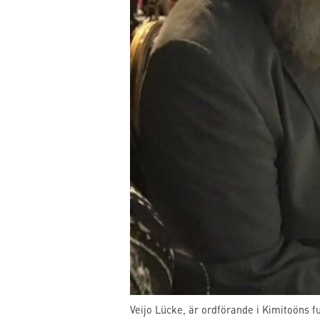
Veijo Lücke, är ordförande i Kimitoöns f