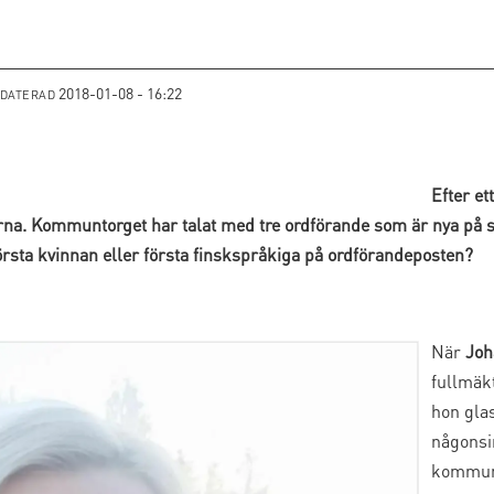
2018-01-08 - 16:22
PDATERAD
Efter et
na. Kommuntorget har talat med tre ordförande som är nya på s
första kvinnan eller första finskspråkiga på ordförandeposten?
När
Joh
fullmäk
hon gla
någonsi
kommune