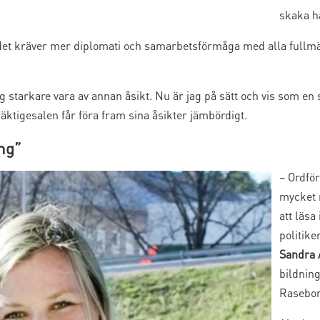
skaka h
det kräver mer diplomati och samarbetsförmåga med alla fullmä
g starkare vara av annan åsikt. Nu är jag på sätt och vis som en
llmäktigesalen får föra fram sina åsikter jämbördigt.
ng”
– Ordfö
mycket m
att läsa
politike
Sandra 
bildnin
Rasebor