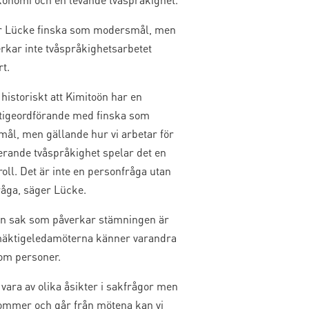
ar Lücke finska som modersmål, men
rkar inte tvåspråkighetsarbetet
t.
 historiskt att Kimitoön har en
tigeordförande med finska som
ål, men gällande hur vi arbetar för
erande tvåspråkighet spelar det en
oll. Det är inte en personfråga utan
råga, säger Lücke.
n sak som påverkar stämningen är
lmäktigeledamöterna känner varandra
som personer.
 vara av olika åsikter i sakfrågor men
kommer och går från mötena kan vi