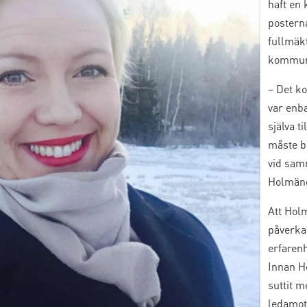
haft en
postern
fullmäk
kommund
– Det k
var enba
själva t
måste bl
vid sam
Holmän
Att Holm
påverkar
erfaren
Innan H
suttit 
ledamot