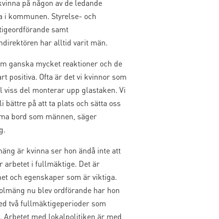
 kvinna på någon av de ledande
a i kommunen. Styrelse- och
tigeordförande samt
irektören har alltid varit män.
om ganska mycket reaktioner och de
rt positiva. Ofta är det vi kvinnor som
ill viss del monterar upp glastaken. Vi
i bättre på att ta plats och sätta oss
ma bord som männen, säger
g.
äng är kvinna ser hon ändå inte att
 arbetet i fullmäktige. Det är
het och egenskaper som är viktiga.
olmäng nu blev ordförande har hon
med två fullmäktigeperioder som
. Arbetet med lokalpolitiken är med