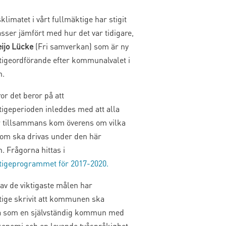
klimatet i vårt fullmäktige har stigit
asser jämfört med hur det var tidigare,
eijo Lücke
(Fri samverkan) som är ny
tigeordförande efter kommunalvalet i
n.
or det beror på att
tigeperioden inleddes med att alla
 tillsammans kom överens om vilka
som ska drivas under den här
. Frågorna hittas i
tigeprogrammet för 2017-2020.
av de viktigaste målen har
tige skrivit att kommunen ska
ta som en självständig kommun med
ekonomi och en levande tvåspråkighet.