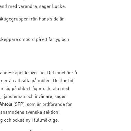
and med varandra, säger Lücke.
ktigegrupper från hans sida än
 skeppare ombord på ett fartyg och
randeskapet kräver tid. Det innebär så
er än att sitta på möten. Det tar tid
 in sig på olika frågor och tala med
r, tjänstemän och invånare, säger
Ahtola
(SFP), som är ordförande för
gsnämndens svenska sektion i
g och också ny i fullmäktige.