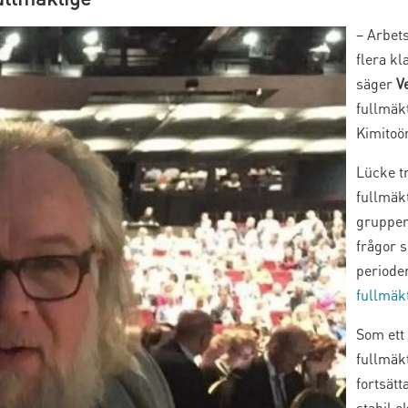
– Arbets
flera kl
säger
V
fullmäk
Kimitoö
Lücke tr
fullmäk
grupper
frågor 
perioden
fullmäk
Som ett 
fullmäk
fortsät
stabil 