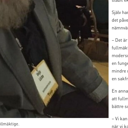
Själv h
det påve
nämnvär
– Det är
fullmäk
modersm
en fung
mindre r
en sakf
En anna
att ful
bättre 
– Vi kan
ullmäktige.
när vi 