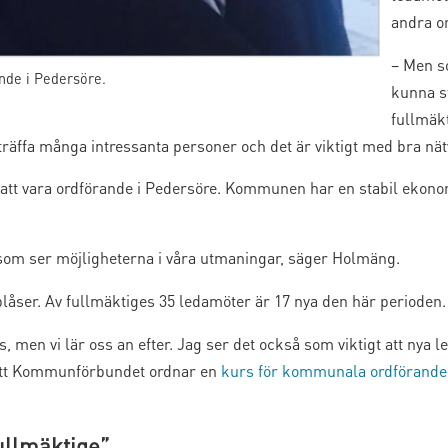
andra or
– Men s
nde i Pedersöre.
kunna st
fullmäk
äffa många intressanta personer och det är viktigt med bra nät
e att vara ordförande i Pedersöre. Kommunen har en stabil ekono
 som ser möjligheterna i våra utmaningar, säger Holmäng.
blåser. Av fullmäktiges 35 ledamöter är 17 nya den här perioden.
ts, men vi lär oss an efter. Jag ser det också som viktigt att nya 
 att Kommunförbundet ordnar en
kurs för kommunala ordförande
ullmäktige”