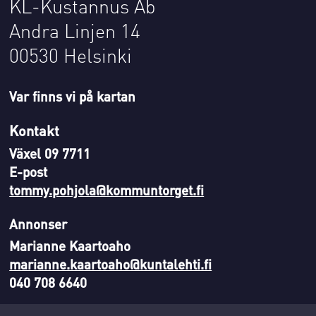
KL-Kustannus Ab
Andra Linjen 14
00530 Helsinki
Var finns vi på kartan
Kontakt
Växel 09 7711
E-post
tommy.pohjola@kommuntorget.fi
Annonser
Marianne Kaartoaho
marianne.kaartoaho@kuntalehti.fi
040 708 6640