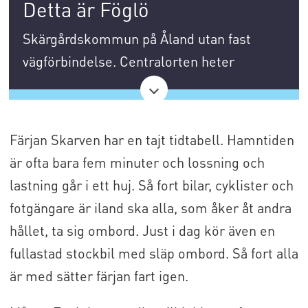
Detta är Föglö
Skärgårdskommun på Åland utan fast
vägförbindelse. Centralorten heter
Degerby.
Kommunen har 500 invånare och är en
Färjan Skarven har en tajt tidtabell. Hamntiden
populär plats för fritidsboende; här finns
är ofta bara fem minuter och lossning och
cirka 700 fritidshus.
lastning går i ett huj. Så fort bilar, cyklister och
Från Degerby till Svinö på den åländska
fotgängare är iland ska alla, som åker åt andra
huvudön tar färjeturen med ms Skarven 30
hållet, ta sig ombord. Just i dag kör även en
minuter. Färjan är den modernaste i den
fullastad stockbil med släp ombord. Så fort alla
åländska skärgårdstrafiken, byggd 2009.
är med sätter färjan fart igen.
Den tar 65 bilar och 250 personer.