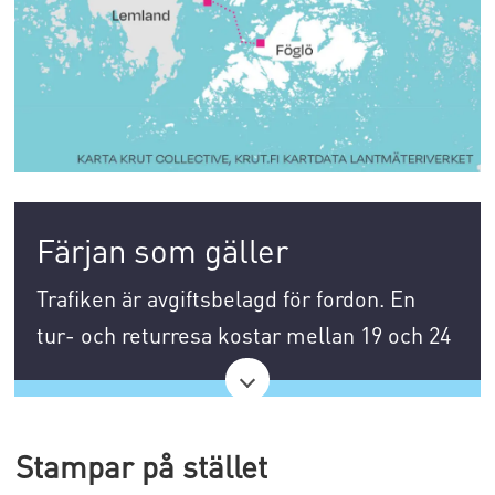
Färjan som gäller
Trafiken är avgiftsbelagd för fordon. En
tur- och returresa kostar mellan 19 och 24
euro för personbil beroende på årstid.
Flitiga bilresenärer kan köpa årskort för
160 euro. Priset är det samma oavsett var
Stampar på stället
man bor, tidigare hade Föglöbor billigare