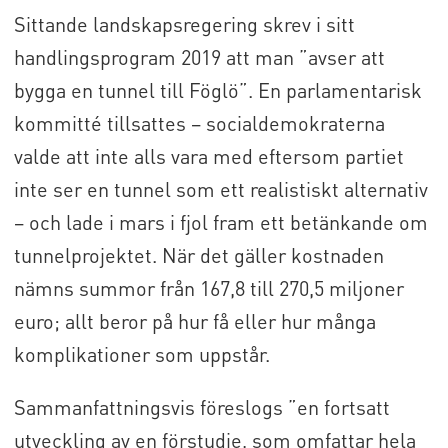
kort.
Sittande landskapsregering skrev i sitt
handlingsprogram 2019 att man ”avser att
Mellan Långnäs och Mariehamn, Ålands
bygga en tunnel till Föglö”. En parlamentarisk
enda stad, är det 26 km.
kommitté tillsattes – socialdemokraterna
valde att inte alls vara med eftersom partiet
På norra Föglö ligger Överö som angörs av
inte ser en tunnel som ett realistiskt alternativ
färjan som trafikerar på rutten Långnäs-
– och lade i mars i fjol fram ett betänkande om
Sottunga-Kökar. Från Kökar kommer man
tunnelprojektet. När det gäller kostnaden
vidare till Galtby i Åboland.
nämns summor från 167,8 till 270,5 miljoner
En tunnel mellan den åländska huvudön
euro; allt beror på hur få eller hur många
och Föglö, en sträcka på cirka 10 km, har
komplikationer som uppstår.
diskuterats i flera decennier.
Sammanfattningsvis föreslogs ”en fortsatt
utveckling av en förstudie, som omfattar hela