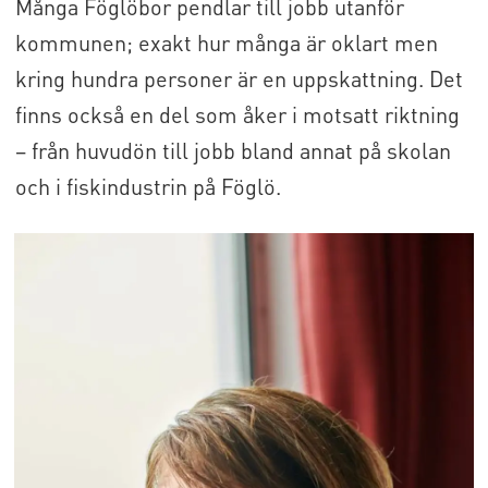
Många Föglöbor pendlar till jobb utanför
Sommartid går tolv avgångar varje vardag i
kommunen; exakt hur många är oklart men
vardera riktningen enligt tidtabell och nio
kring hundra personer är en uppskattning. Det
på söndagar. Vintertid måste den senaste
finns också en del som åker i motsatt riktning
kvällsavgången beställas på förhand och
– från huvudön till jobb bland annat på skolan
på söndagar finns sju turer.
och i fiskindustrin på Föglö.