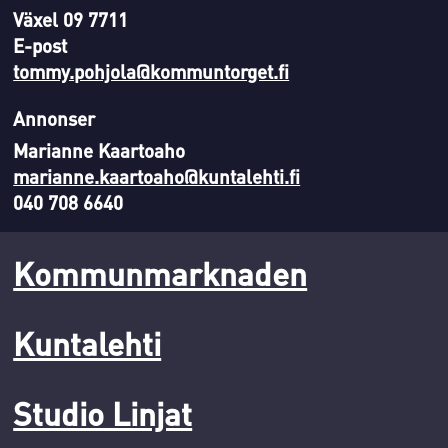
Växel 09 7711
E-post
tommy.pohjola@kommuntorget.fi
Annonser
Marianne Kaartoaho
marianne.kaartoaho@kuntalehti.fi
040 708 6640
Kommunmarknaden
Kuntalehti
Studio Linjat