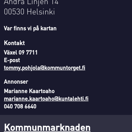
Andra Linjen 14
00530 Helsinki
Var finns vi på kartan
Kontakt
Växel 09 7711
E-post
tommy.pohjola@kommuntorget.fi
Annonser
Marianne Kaartoaho
marianne.kaartoaho@kuntalehti.fi
040 708 6640
Kommunmarknaden