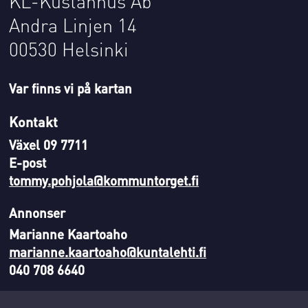
KL-Kustannus Ab
Andra Linjen 14
00530 Helsinki
Var finns vi på kartan
Kontakt
Växel 09 7711
E-post
tommy.pohjola@kommuntorget.fi
Annonser
Marianne Kaartoaho
marianne.kaartoaho@kuntalehti.fi
040 708 6640