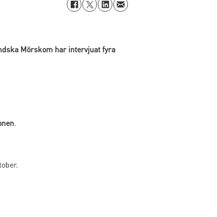
ndska Mörskom har intervjuat fyra
onen
.
tober.