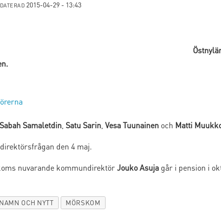
2015-04-29 - 13:43
PDATERAD
Östnylä
en.
törerna
Sabah Samaletdin
,
Satu Sarin
,
Vesa Tuunainen
och
Matti Muukk
irektörsfrågan den 4 maj.
koms nuvarande kommundirektör
Jouko Asuja
går i pension i ok
NAMN OCH NYTT
MÖRSKOM