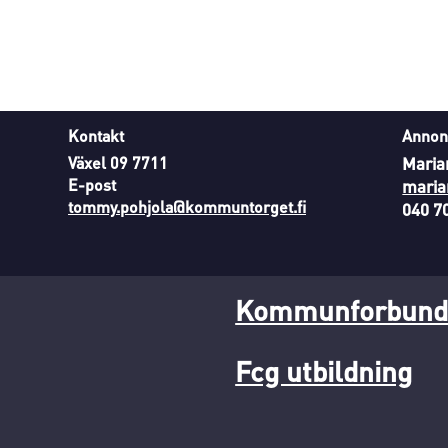
Kontakt
Annon
Växel 09 7711
Maria
E-post
maria
tommy.pohjola@kommuntorget.fi
040 7
Kommunforbunde
Fcg utbildning