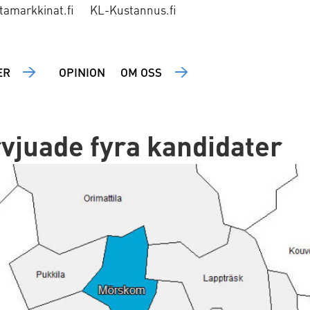
tamarkkinat.fi
KL-Kustannus.fi
ER
OPINION
OM OSS
vjuade fyra kandidater