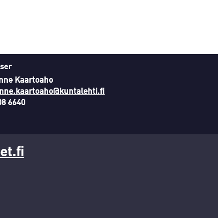
ser
nne Kaartoaho
nne.kaartoaho@kuntalehti.fi
08 6640
t.fi