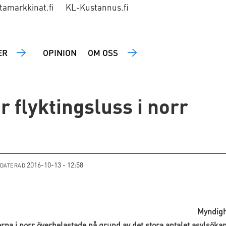
tamarkkinat.fi
KL-Kustannus.fi
ER
OPINION
OM OSS
r flyktingsluss i norr
2016-10-13 - 12:58
PDATERAD
Myndighe
erna i norr överbelastade på grund av det stora antalet asylsöka