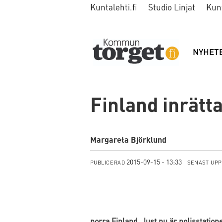
Kuntalehti.fi
Studio Linjat
Kun
NYHET
Finland inrätta
Margareta Björklund
2015-09-15 - 13:33
PUBLICERAD
SENAST UP
norra Finland. Just nu är polisstation