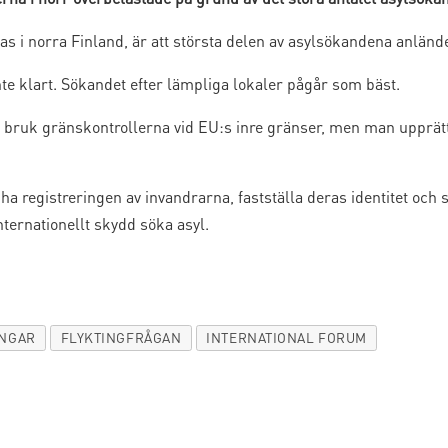
tas i norra Finland, är att största delen av asylsökandena anlände
nte klart. Sökandet efter lämpliga lokaler pågår som bäst.
a i bruk gränskontrollerna vid EU:s inre gränser, men man upprätt
 registreringen av invandrarna, fastställa deras identitet och se
ternationellt skydd söka asyl.
INGAR
FLYKTINGFRÅGAN
INTERNATIONAL FORUM