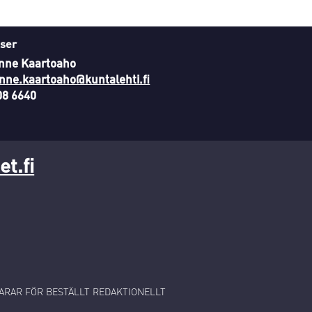
ser
nne Kaartoaho
nne.kaartoaho@kuntalehti.fi
08 6640
t.fi
RAR FÖR BESTÄLLT REDAKTIONELLT