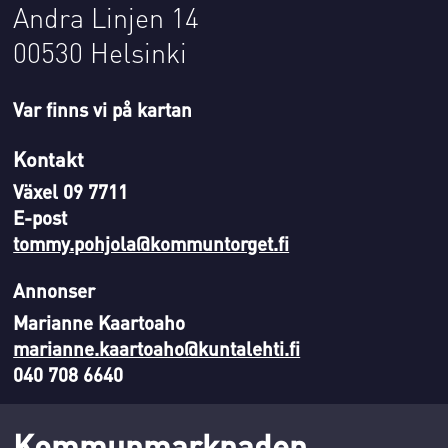
Andra Linjen 14
00530 Helsinki
Var finns vi på kartan
Kontakt
Växel 09 7711
E-post
tommy.pohjola@kommuntorget.fi
Annonser
Marianne Kaartoaho
marianne.kaartoaho@kuntalehti.fi
040 708 6640
Kommunmarknaden