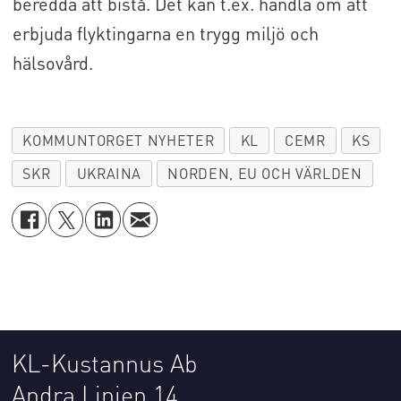
beredda att bistå. Det kan t.ex. handla om att
erbjuda flyktingarna en trygg miljö och
hälsovård.
KOMMUNTORGET NYHETER
KL
CEMR
KS
SKR
UKRAINA
NORDEN, EU OCH VÄRLDEN
KL-Kustannus Ab
Andra Linjen 14