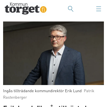
Ingås tillträdande kommundirektör Erik Lund
Patrik
Rastenberger