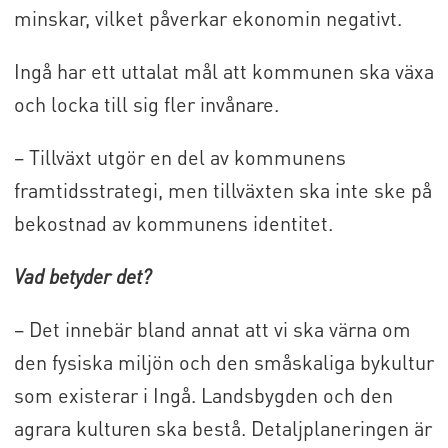
minskar, vilket påverkar ekonomin negativt.
näringslivsfrågor samt i samarbetet
med invånare, förtroendevalda, personal
Ingå har ett uttalat mål att kommunen ska växa
och andra aktörer.
och locka till sig fler invånare.
Tjänsten tillträds enligt
– Tillväxt utgör en del av kommunens
överenskommelse.
framtidsstrategi, men tillväxten ska inte ske på
bekostnad av kommunens identitet.
Vad betyder det?
– Det innebär bland annat att vi ska värna om
den fysiska miljön och den småskaliga bykultur
som existerar i Ingå. Landsbygden och den
agrara kulturen ska bestå. Detaljplaneringen är