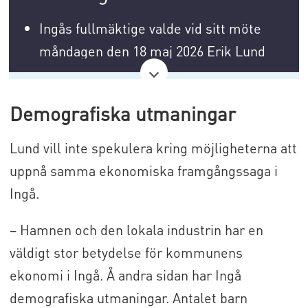
Ingås fullmäktige valde vid sitt möte
måndagen den 18 maj 2026 Erik Lund
till ny kommundirektör i Ingå.
Demografiska utmaningar
Valet förrättades genom omröstning. I
omröstningen fördelade sig rösterna
Lund vill inte spekulera kring möjligheterna att
enligt följande: Erik Lund: 22 röster och
uppnå samma ekonomiska framgångssaga i
Johan Nilsson: 5 röster.
Ingå.
Kommundirektören leder kommunens
– Hamnen och den lokala industrin har en
förvaltning, ekonomi och övriga
väldigt stor betydelse för kommunens
verksamhet under kommunstyrelsen.
ekonomi i Ingå. Å andra sidan har Ingå
Kommundirektören har en central roll i
demografiska utmaningar. Antalet barn
kommunens strategiska utveckling,