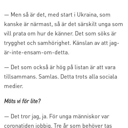
virtuellt, aktuellt och spirituellt
morgonkaffe via Teams. Är du kommunalt
— Men så är det, med start i Ukraina, som
anställd eller förtroendevald - välkommen
kanske är närmast, så är det särskilt unga som
med och diskutera!
vill prata om hur de känner. Det som söks är
trygghet och samhörighet. Känslan av att jag-
I andra halvan av april välkomnas
är-inte-ensam-om-detta.
Utbildnings- och kulturministeriets
kanslichef Heidi Backman som gäst till
— Det som också är hög på listan är att vara
Kaffet. Det är 22.4.
tillsammans. Samlas. Detta trots alla sociala
medier.
Läs mera om kyrkans roll inom samhällets
krisberedskap i nästa nummer av
Möts vi för lite?
Kommuntorget magasinet, som
— Det tror jag, ja. För unga människor var
utkommer 23.4.
coronatiden jobbig. Tre år som behöver tas