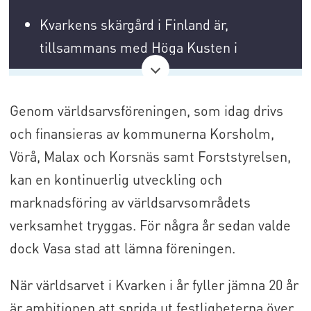
Kvarkens skärgård i Finland är,
tillsammans med Höga Kusten i
Sverige, inskriven på UNESCOs
världsarvslista under det gemensamma
Genom världsarvsföreningen, som idag drivs
namnet High Coast / Kvarken
och finansieras av kommunerna Korsholm,
Archipelago.
Vörå, Malax och Korsnäs samt Forststyrelsen,
Det upptogs år 2006 och är Finlands
kan en kontinuerlig utveckling och
enda naturobjekt på listan.
marknadsföring av världsarvsområdets
verksamhet tryggas. För några år sedan valde
Området är internationellt känt för sin
dock Vasa stad att lämna föreningen.
unika och pågående landhöjning efter
den senaste istiden.
När världsarvet i Kvarken i år fyller jämna 20 år
är ambitionen att sprida ut festligheterna över