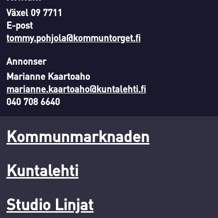
Växel 09 7711
E-post
tommy.pohjola@kommuntorget.fi
Annonser
Marianne Kaartoaho
marianne.kaartoaho@kuntalehti.fi
040 708 6640
Kommunmarknaden
Kuntalehti
Studio Linjat