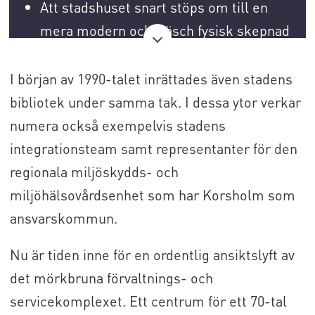
Att stadshuset snart stöps om till en
mera modern och fräsch fysisk skepnad
är samtidigt ett led i Närpes stads
kommunstrategi för perioden 2026-
I början av 1990-talet inrättades även stadens
2029.
bibliotek under samma tak. I dessa ytor verkar
numera också exempelvis stadens
I strategin stipuleras det att stadens
integrationsteam samt representanter för den
personal har rätt till ändamålsenliga
regionala miljöskydds- och
och hälsosamma utrymmen.
miljöhälsovårdsenhet som har Korsholm som
ansvarskommun.
Nu är tiden inne för en ordentlig ansiktslyft av
det mörkbruna förvaltnings- och
servicekomplexet. Ett centrum för ett 70-tal