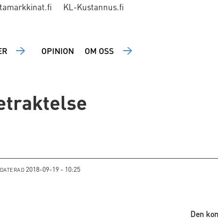
tamarkkinat.fi
KL-Kustannus.fi
ER
OPINION
OM OSS
etraktelse
2018-09-19 - 10:25
PDATERAD
Den kom