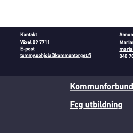
Kontakt
Annon
Växel 09 7711
Maria
E-post
maria
tommy.pohjola@kommuntorget.fi
040 7
Kommunforbunde
Fcg utbildning