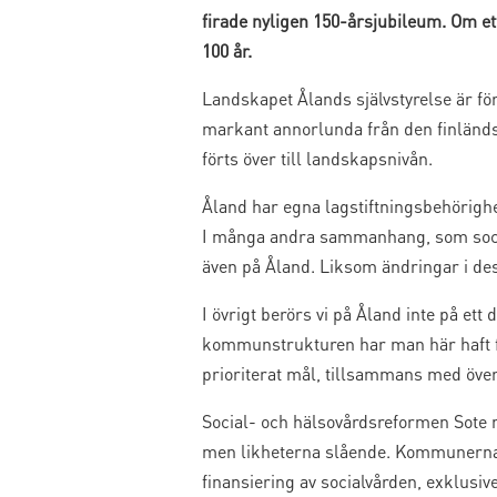
firade nyligen 150-årsjubileum. Om ett 
100 år.
Landskapet Ålands självstyrelse är f
markant annorlunda från den finländ
förts över till landskapsnivån.
Åland har egna lagstiftningsbehörigh
I många andra sammanhang, som socialv
även på Åland. Liksom ändringar i desam
I övrigt berörs vi på Åland inte på ett
kommunstrukturen har man här haft f
prioriterat mål, tillsammans med öv
Social- och hälsovårdsreformen Sote
men likheterna slående. Kommunerna
finansiering av socialvården, exklusi