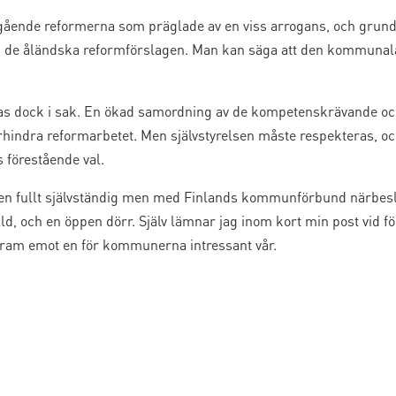
ående reformerna som präglade av en viss arrogans, och grundl
i de åländska reformförslagen. Man kan säga att den kommunala 
as dock i sak. En ökad samordning av de kompetenskrävande o
hindra reformarbetet. Men självstyrelsen måste respekteras, och
s förestående val.
en fullt självständig men med Finlands kommunförbund närbeslä
ld, och en öppen dörr. Själv lämnar jag inom kort min post vid fö
fram emot en för kommunerna intressant vår.