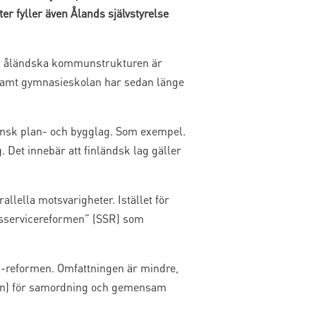
ter fyller även Ålands självstyrelse
den åländska kommunstrukturen är
samt gymnasieskolan har sedan länge
ensk plan- och bygglag. Som exempel.
Det innebär att finländsk lag gäller
allella motsvarigheter. Istället för
sservicereformen” (SSR) som
-reformen. Omfattningen är mindre,
un) för samordning och gemensam