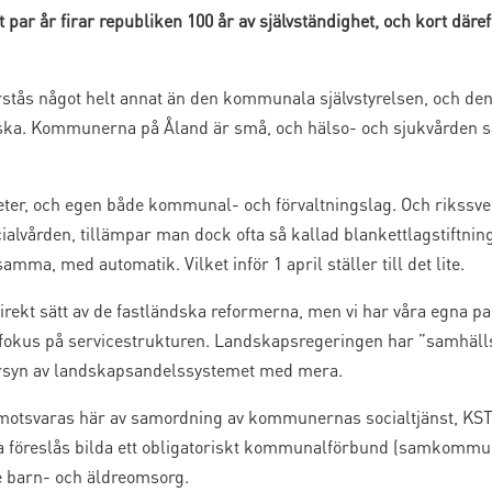
par år firar republiken 100 år av självständighet, och kort däref
örstås något helt annat än den kommunala självstyrelsen, och 
ska. Kommunerna på Åland är små, och hälso- och sjukvården 
eter, och egen både kommunal- och förvaltningslag. Och rikssv
ården, tillämpar man dock ofta så kallad blankettlagstiftning. 
ma, med automatik. Vilket inför 1 april ställer till det lite.
 direkt sätt av de fastländska reformerna, men vi har våra egna par
okus på servicestrukturen. Landskapsregeringen har ”samhäll
ersyn av landskapsandelssystemet med mera.
 motsvaras här av samordning av kommunernas socialtjänst, KST
 föreslås bilda ett obligatoriskt kommunalförbund (samkomm
ve barn- och äldreomsorg.