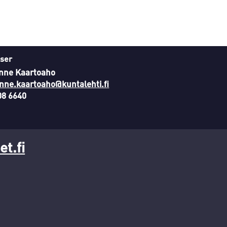
ser
nne Kaartoaho
nne.kaartoaho@kuntalehti.fi
08 6640
t.fi