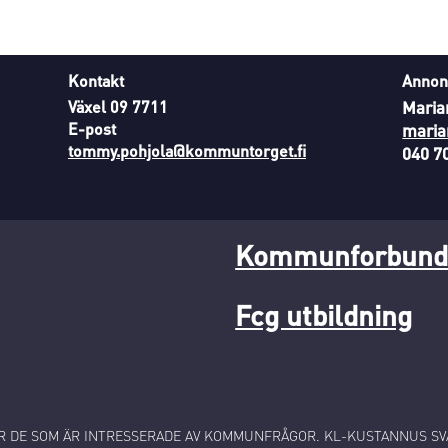
Kontakt
Annon
Växel 09 7711
Maria
E-post
maria
tommy.pohjola@kommuntorget.fi
040 7
Kommunforbunde
Fcg utbildning
 DE SOM ÄR INTRESSERADE AV KOMMUNFRÅGOR. KL-KUSTANNUS SVA