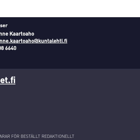
ser
nne Kaartoaho
nne.kaartoaho@kuntalehti.fi
08 6640
t.fi
RAR FÖR BESTÄLLT REDAKTIONELLT