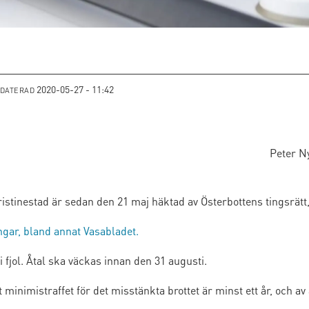
2020-05-27 - 11:42
PDATERAD
Peter N
 Kristinestad är sedan den 21 maj häktad av Österbottens tingsrätt
gar, bland annat Vasabladet.
 fjol. Åtal ska väckas innan den 31 augusti.
inimistraffet för det misstänkta brottet är minst ett år, och av a