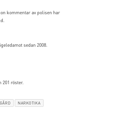
ågon kommentar av polisen har
gd.
ktigeledamot sedan 2008.
 201 röster.
YGÅRD
NARKOTIKA