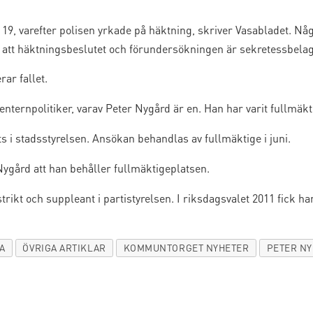
19, varefter polisen yrkade på häktning, skriver Vasabladet. N
ill att häktningsbeslutet och förundersökningen är sekretessbela
ar fallet.
 Centernpolitiker, varav Peter Nygård är en. Han har varit fullmä
ts i stadsstyrelsen. Ansökan behandlas av fullmäktige i juni.
Nygård att han behåller fullmäktigeplatsen.
rikt och suppleant i partistyrelsen. I riksdagsvalet 2011 fick han
A
ÖVRIGA ARTIKLAR
KOMMUNTORGET NYHETER
PETER N