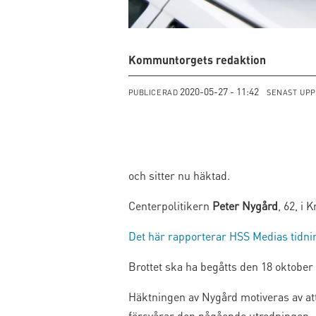
Kommuntorgets redaktion
2020-05-27 - 11:42
PUBLICERAD
SENAST UP
och sitter nu häktad.
Centerpolitikern
Peter Nygård
, 62, i
Det här rapporterar HSS Medias tidnin
Brottet ska ha begåtts den 18 oktober i
Häktningen av Nygård motiveras av att m
försvårar den pågående utredningen.