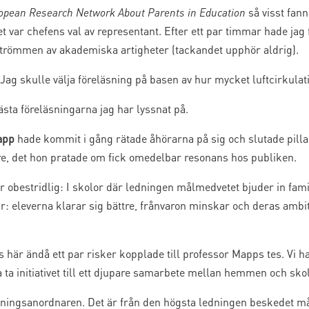
ropean Research Network About Parents in Education
så visst fan
et var chefens val av representant. Efter ett par timmar hade ja
strömmen av akademiska artigheter (tackandet upphör aldrig).
 Jag skulle välja föreläsning på basen av hur mycket luftcirkulati
ästa föreläsningarna jag har lyssnat på.
app
hade kommit i gång rätade åhörarna på sig och slutade pilla p
e, det hon pratade om fick omedelbar resonans hos publiken.
 obestridlig: I skolor där ledningen målmedvetet bjuder in famil
 eleverna klarar sig bättre, frånvaron minskar och deras ambit
ns här ändå ett par risker kopplade till professor Mapps tes. V
 ta initiativet till ett djupare samarbete mellan hemmen och sko
ldningsanordnaren. Det är från den högsta ledningen beskedet 