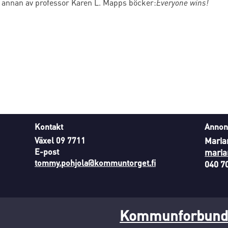
en annan av professor Karen L. Mapps böcker:
Everyone wins!
Kontakt
Annon
Växel 09 7711
Maria
E-post
maria
tommy.pohjola@kommuntorget.fi
040 7
Kommunforbunde