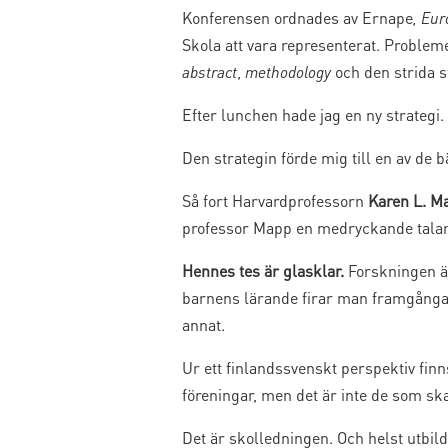
Konferensen ordnades av Ernape
, Eu
Skola att vara representerat. Problem
abstract
,
methodology
och den strida 
Efter lunchen hade jag en ny strategi.
Den strategin förde mig till en av de b
Så fort Harvardprofessorn
Karen L. M
professor Mapp en medryckande talar
Hennes tes är glasklar.
Forskningen är
barnens lärande firar man framgångar:
annat.
Ur ett finlandssvenskt perspektiv fin
föreningar, men det är inte de som ska
Det är skolledningen. Och helst utbi