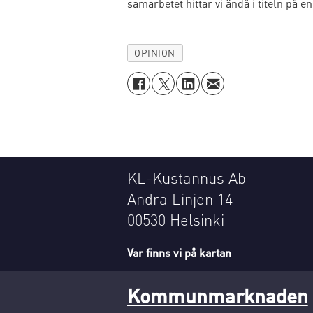
samarbetet hittar vi ändå i titeln på 
OPINION
KL-Kustannus Ab
Andra Linjen 14
00530 Helsinki
Var finns vi på kartan
Kommunmarknaden