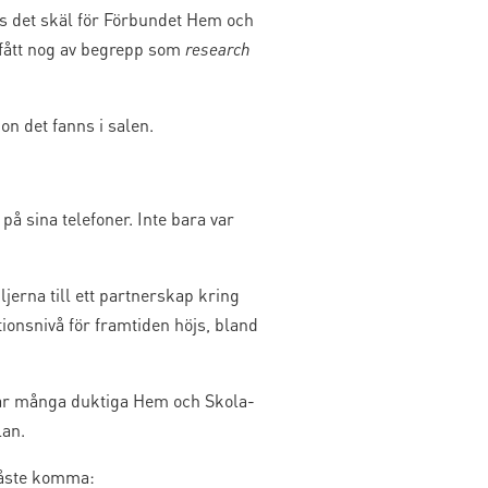
ns det skäl för Förbundet Hem och
g fått nog av begrepp som
research
on det fanns i salen.
å sina telefoner. Inte bara var
jerna till ett partnerskap kring
ionsnivå för framtiden höjs, bland
i har många duktiga Hem och Skola-
lan.
måste komma: