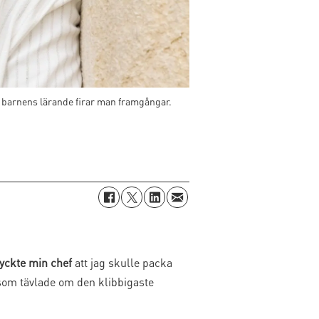
ng barnens lärande firar man framgångar.
tyckte min chef
att jag skulle packa
 som tävlade om den klibbigaste