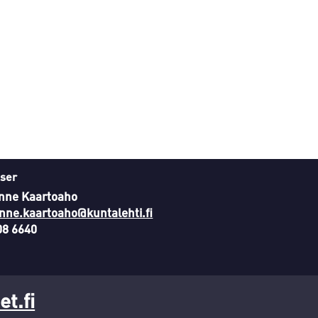
ser
nne Kaartoaho
nne.kaartoaho@kuntalehti.fi
08 6640
t.fi