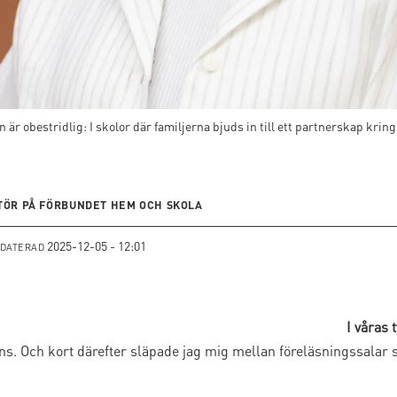
är obestridlig: I skolor där familjerna bjuds in till ett partnerskap kri
ÖR PÅ FÖRBUNDET HEM OCH SKOLA
2025-12-05 - 12:01
PDATERAD
I våras 
ens. Och kort därefter släpade jag mig mellan föreläsningssalar