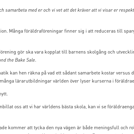
och samarbeta med er och vi vet att det kräver att vi visar er respekt
tion. Många föräldraföreningar finner sig i att reduceras till s
aförening gör ska vara kopplat till barnens skolgång och utveckl
nd the Bake Sale
.
ik kan hen räkna på vad ett sådant samarbete kostar versus dag
många lärarutbildningar världen över lyser kurserna i föräldr
ytt.
 inbillat oss att vi har världens bästa skola, kan vi se föräldrae
ndade kommer att tycka den nya vägen är både meningsfull och rol