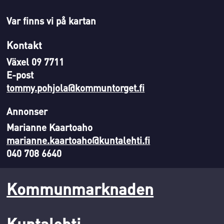
Var finns vi på kartan
Kontakt
Växel 09 7711
E-post
tommy.pohjola@kommuntorget.fi
Annonser
Marianne Kaartoaho
marianne.kaartoaho@kuntalehti.fi
040 708 6640
Kommunmarknaden
Kuntalehti