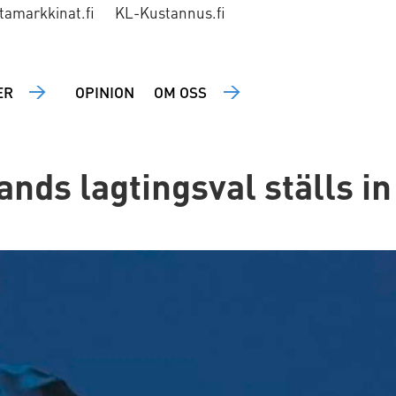
tamarkkinat.fi
KL-Kustannus.fi
ER
OPINION
OM OSS
ands lagtingsval ställs i