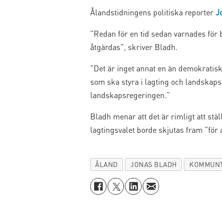
Ålandstidningens politiska reporter
J
”Redan för en tid sedan varnades för 
åtgärdas”, skriver Bladh.
”Det är inget annat en än demokratisk 
som ska styra i lagting och landskap
landskapsregeringen.”
Bladh menar att det är rimligt att stä
lagtingsvalet borde skjutas fram ”för a
ÅLAND
JONAS BLADH
KOMMUNT