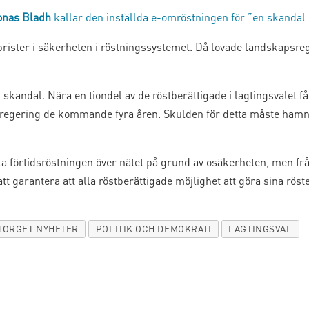
onas Bladh
kallar den inställda e-omröstningen för ”en skandal 
brister i säkerheten i röstningssystemet. Då lovade landskapsre
skandal. Nära en tiondel av de röstberättigade i lagtingsvalet få
sregering de kommande fyra åren. Skulden för detta måste hamna
lla förtidsröstningen över nätet på grund av osäkerheten, men fr
tt garantera att alla röstberättigade möjlighet att göra sina röst
ORGET NYHETER
POLITIK OCH DEMOKRATI
LAGTINGSVAL