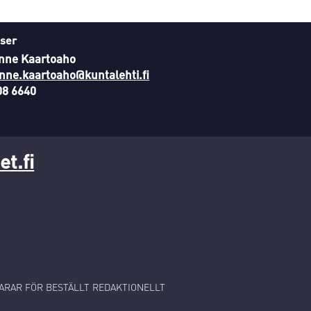
ser
nne Kaartoaho
nne.kaartoaho@kuntalehti.fi
08 6640
t.fi
RAR FÖR BESTÄLLT REDAKTIONELLT