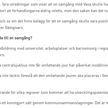
.m. fyra utredningar som visar att en samgång med Vasa skulle ha e
ort att förhandlingarna aldrig inletts, men den saken kan det nu
 och se om det finns belägg för att en samgång skulle vara positi
ger Gästgivars.
lda till en samgång?
r utbildning med universitet, arbetsplatser och barnomsorg i region
ars.
a centralsjukhus inte får omfattande jour har påverkat inställnin
 inte täckts föreslå att den omfattande jouren ska placeras i Sein
örande för vilka regioner som kommer att ha utvecklingspotential
på ett konstgjort sätt genom kommunsammanslagningar. Det är nu