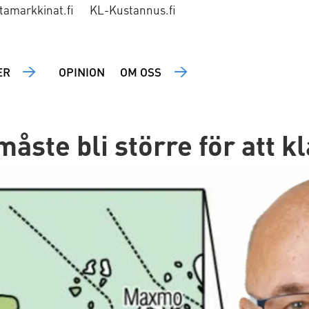
tamarkkinat.fi
KL-Kustannus.fi
ER
OPINION
OM OSS
måste bli större för att k