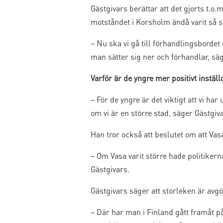
Gästgivars berättar att det gjorts t.o
motståndet i Korsholm ändå varit så st
– Nu ska vi gå till förhandlingsbordet
man sätter sig ner och förhandlar, sä
Varför är de yngre mer positivt instäl
– För de yngre är det viktigt att vi ha
om vi är en större stad, säger Gästgiv
Han tror också att beslutet om att Vas
– Om Vasa varit större hade politikerna
Gästgivars.
Gästgivars säger att storleken är avg
– Där har man i Finland gått framåt 