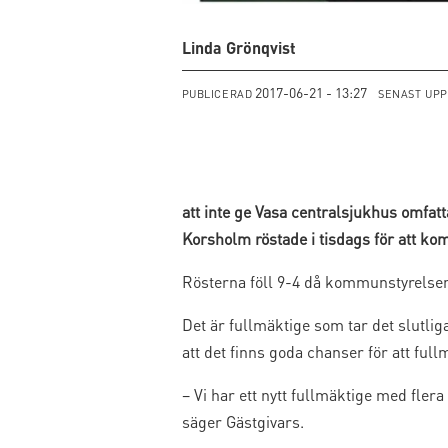
Linda Grönqvist
2017-06-21 - 13:27
PUBLICERAD
SENAST UP
att inte ge Vasa centralsjukhus omfa
Korsholm röstade i tisdags för att k
Rösterna föll 9-4 då kommunstyrelse
Det är fullmäktige som tar det slutli
att det finns goda chanser för att full
– Vi har ett nytt fullmäktige med fler
säger Gästgivars.