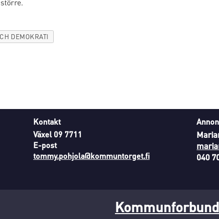
större.
OCH DEMOKRATI
Kontakt
Annon
Växel 09 7711
Maria
E-post
maria
tommy.pohjola@kommuntorget.fi
040 7
Kommunforbunde