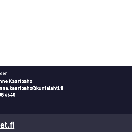
ser
nne Kaartoaho
nne.kaartoaho@kuntalehti.fi
08 6640
t.fi