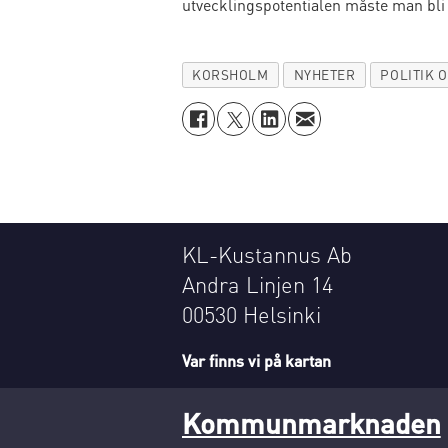
utvecklingspotentialen måste man bli 
KORSHOLM
NYHETER
POLITIK 
KL-Kustannus Ab
Andra Linjen 14
00530 Helsinki
Var finns vi på kartan
Kommunmarknaden