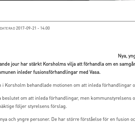
2017-09-21 - 14:00
PDATERAD
Nya, yng
ttande jour har stärkt Korsholms vilja att förhandla om en sam
ommunen inleder fusionsförhandlingar med Vasa.
n i Korsholm behandlade motionen om att inleda förhandlingar
ga beslutet om att inleda förhandlingar, men kommunstyrelsens 
mäktige följer styrelsens förslag.
a nya och yngre personer. De har större förståelse för en fusion o