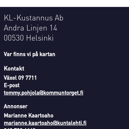
KL-Kustannus Ab
Andra Linjen 14
00530 Helsinki
Var finns vi på kartan
Kontakt
Växel 09 7711
E-post
tommy.pohjola@kommuntorget.fi
Annonser
Marianne Kaartoaho
marianne.kaartoaho@kuntalehti.fi