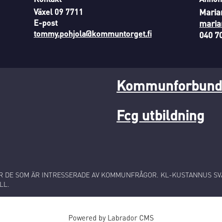
Växel 09 7711
Maria
E-post
maria
tommy.pohjola@kommuntorget.fi
040 7
Kommunforbunde
Fcg utbildning
 DE SOM ÄR INTRESSERADE AV KOMMUNFRÅGOR. KL-KUSTANNUS SVA
LL.
Powered by Labrador CMS