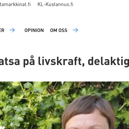
tamarkkinat.fi
KL-Kustannus.fi
ER
OPINION
OM OSS
atsa på livskraft, delakti