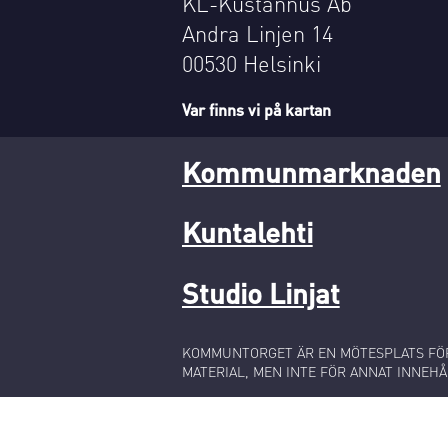
KL-Kustannus Ab
Andra Linjen 14
00530 Helsinki
Var finns vi på kartan
Kommunmarknaden
Kuntalehti
Studio Linjat
KOMMUNTORGET ÄR EN MÖTESPLATS FÖR
MATERIAL, MEN INTE FÖR ANNAT INNEHÅ