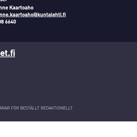
nne Kaartoaho
nne.kaartoaho@kuntalehti.fi
08 6640
t.fi
RAR FÖR BESTÄLLT REDAKTIONELLT