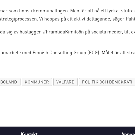
ar som finns i kommunallagen. Men för att nå ett lyckat slutresul
 strategiprocessen. Vi hoppas på ett aktivt deltagande, säger Paht
a sig av hastaggen #FramtidaKimitoön på sociala medier, till e
samarbete med Finnish Consulting Group (FCG). Målet är att str
ÅBOLAND
KOMMUNER
VÄLFÄRD
POLITIK OCH DEMOKRATI
Kontakt
Annon