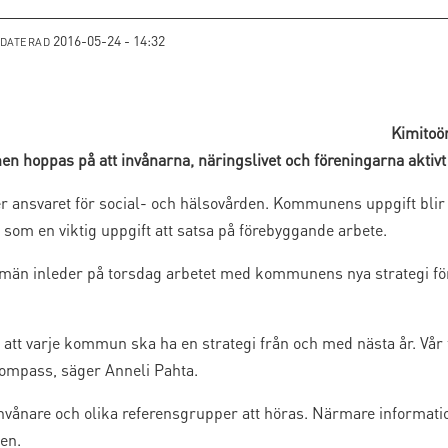
2016-05-24 - 14:32
PDATERAD
Kimitoön
en hoppas på att invånarna, näringslivet och föreningarna aktivt d
r ansvaret för social- och hälsovården. Kommunens uppgift blir a
om en viktig uppgift att satsa på förebyggande arbete.
emän inleder på torsdag arbetet med kommunens nya strategi för
t varje kommun ska ha en strategi från och med nästa år. Vår för
mpass, säger Anneli Pahta.
ånare och olika referensgrupper att höras. Närmare informati
en.