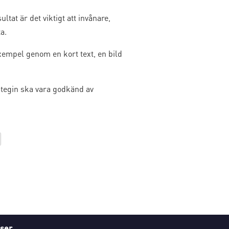
tat är det viktigt att invånare,
a.
xempel genom en kort text, en bild
ategin ska vara godkänd av
ser