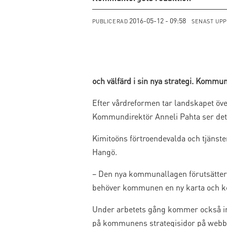
2016-05-12 - 09:58
PUBLICERAD
SENAST UP
och välfärd i sin nya strategi. Kommun
Efter vårdreformen tar landskapet öve
Kommundirektör Anneli Pahta ser det s
Kimitoöns förtroendevalda och tjänst
Hangö.
– Den nya kommunallagen förutsätter at
behöver kommunen en ny karta och ko
Under arbetets gång kommer också inv
på kommunens strategisidor på webb