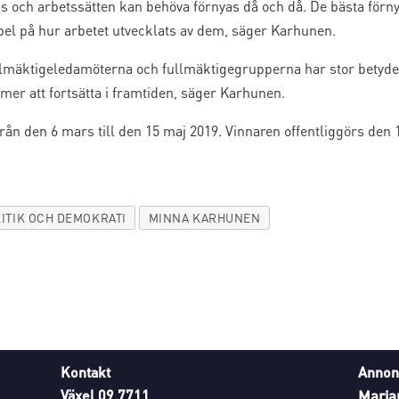
as och arbetssätten kan behöva förnyas då och då. De bästa för
mpel på hur arbetet utvecklats av dem, säger Karhunen.
llmäktigeledamöterna och fullmäktigegrupperna har stor betyd
mer att fortsätta i framtiden, säger Karhunen.
rån den 6 mars till den 15 maj 2019. Vinnaren offentliggörs den 1
ITIK OCH DEMOKRATI
MINNA KARHUNEN
Kontakt
Annon
Växel 09 7711
Maria