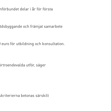
örbundet delar i år för första
mtdsbyggande och främjat samarbete
uro för utbildning och konsultation.
rtroendevalda utför, säger
kriterierna betonas särskilt