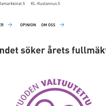
tamarkkinat.fi
KL-Kustannus.fi
ER
OPINION
OM OSS
et söker årets fullmäk