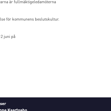
nyarna är fullmäktigeledamöterna
else för kommunens beslutskultur.
2 juni på
ser
nne Kaartoaho