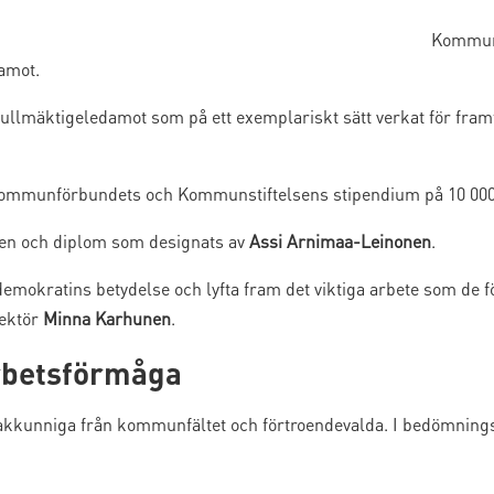
Kommunf
amot.
ullmäktigeledamot som på ett exemplariskt sätt verkat för fra
ommunförbundets och Kommunstiftelsens stipendium på 10 000 e
ken och diplom som designats av
Assi Arnimaa-Leinonen
.
mokratins betydelse och lyfta fram det viktiga arbete som de fö
ektör
Minna Karhunen
.
rbetsförmåga
sakkunniga från kommunfältet och förtroendevalda. I bedömnings