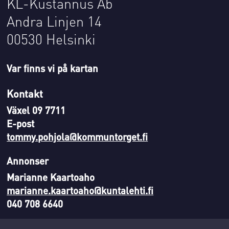
KL-Kustannus Ab
Andra Linjen 14
00530 Helsinki
Var finns vi på kartan
Kontakt
Växel 09 7711
E-post
tommy.pohjola@kommuntorget.fi
Annonser
Marianne Kaartoaho
marianne.kaartoaho@kuntalehti.fi
040 708 6640