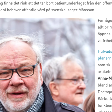
g finns det risk att det tar bort patientunderlaget från den offent
för vi behöver offentlig vård på svenska, säger Månsson.
Farhågo
allt pri
öppnas 
valfrihe
Hufvuds
planern
som sku
artikel
Anna-Ma
bland an
Doctago
Kårkull
funktio
yrkeshö