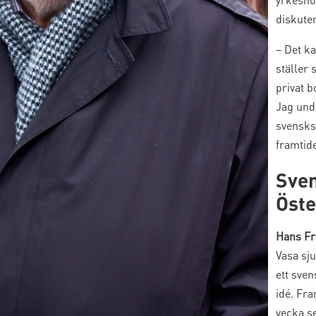
diskute
– Det ka
ställer 
privat b
Jag und
svensks
framtid
Sven
Öste
Hans Fr
Vasa sju
ett sve
idé. Fra
vecka se