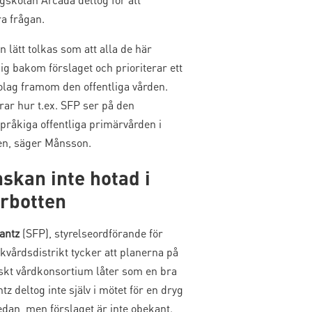
ra frågan.
n lätt tolkas som att alla de här
sig bakom förslaget och prioriterar ett
olag framom den offentliga vården.
rar hur t.ex. SFP ser på den
pråkiga offentliga primärvården i
en, säger Månsson.
skan inte hotad i
rbotten
antz
(SFP), styrelseordförande för
kvårdsdistrikt tycker att planerna på
nskt vårdkonsortium låter som en bra
ntz deltog inte själv i mötet för en dryg
dan, men förslaget är inte obekant.