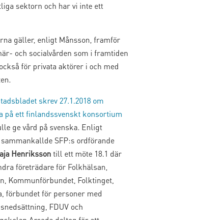
liga sektorn och har vi inte ett
rna gäller, enligt Månsson, framför
mär- och socialvården som i framtiden
också för privata aktörer i och med
ten.
tadsbladet skrev 27.1.2018 om
a på ett finlandssvenskt konsortium
lle ge vård på svenska. Enligt
n sammankallde SFP:s ordförande
ja Henriksson
till ett möte 18.1 där
dra företrädare för Folkhälsan,
n, Kommunförbundet, Folktinget,
a, förbundet för personer med
nsnedsättning, FDUV och
gskolan Arcada deltog för att