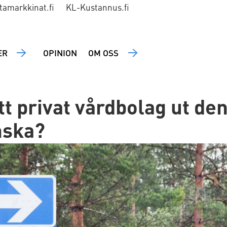
tamarkkinat.fi
KL-Kustannus.fi
ER
OPINION
OM OSS
t privat vårdbolag ut den
nska?