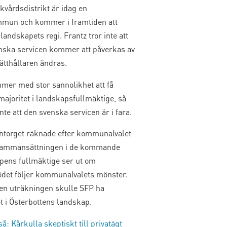
kvårdsdistrikt är idag en
un och kommer i framtiden att
 landskapets regi. Frantz tror inte att
nska servicen kommer att påverkas av
ätthållaren ändras.
mmer med stor sannolikhet att få
majoritet i landskapsfullmäktige, så
inte att den svenska servicen är i fara.
orget räknade efter kommunalvalet
sammansättningen i de kommande
pens fullmäktige ser ut om
tödet följer kommunalvalets mönster.
den uträkningen skulle SFP ha
t i Österbottens landskap.
å: Kårkulla skeptiskt till privatägt