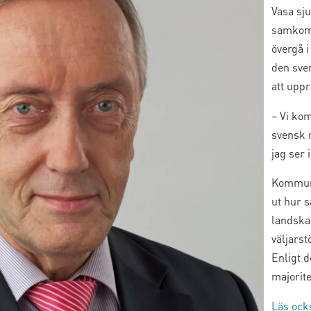
Vasa sju
samkomm
övergå i
den sve
att uppr
– Vi ko
svensk 
jag ser 
Kommunt
ut hur 
landska
väljars
Enligt 
majorite
Läs ocks