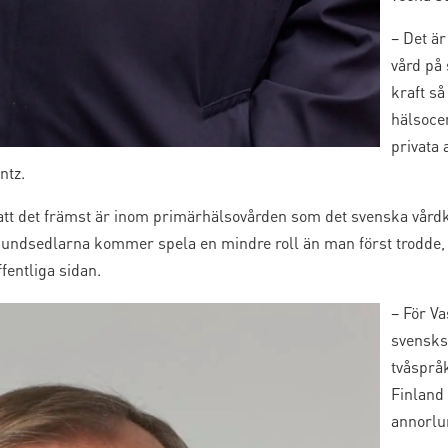
– Det är
vård på 
kraft s
hälsocen
privata 
ntz.
t det främst är inom primärhälsovården som det svenska vårdk
kundsedlarna kommer spela en mindre roll än man först trodde, v
fentliga sidan.
– För Va
svensks
tvåspråk
Finland 
annorlu