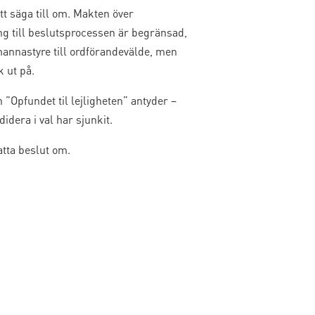
t säga till om. Makten över
ng till beslutsprocessen är begränsad,
annastyre till ordförandevälde, men
k ut på.
n ”Opfundet til lejligheten” antyder –
idera i val har sjunkit.
atta beslut om.