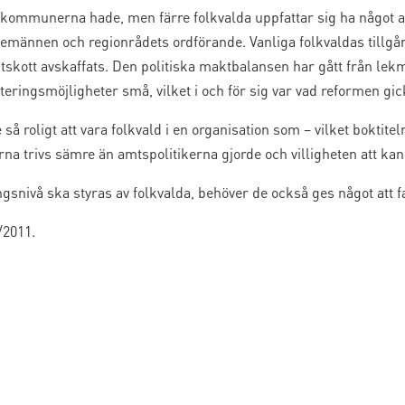
kommunerna hade, men färre folkvalda uppfattar sig ha något at
temännen och regionrådets ordförande. Vanliga folkvaldas tillgå
kott avskaffats. Den politiska maktbalansen har gått från lekm
teringsmöjligheter små, vilket i och för sig var vad reformen gic
så roligt att vara folkvald i en organisation som – vilket boktitel
rna trivs sämre än amtspolitikerna gjorde och villigheten att kand
ingsnivå ska styras av folkvalda, behöver de också ges något att f
/2011.