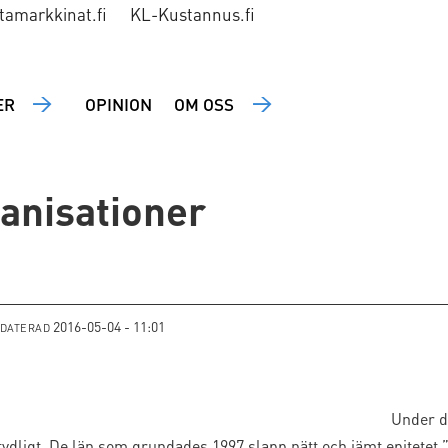
tamarkkinat.fi
KL-Kustannus.fi
ER
OPINION
OM OSS
ganisationer
2016-05-04 - 11:01
PDATERAD
Under d
tydligt. De län som grundades 1997 slapp nätt och jämt epitetet 