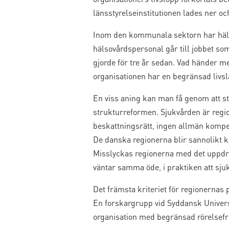
länsstyrelseinstitutionen lades ner oc
Inom den kommunala sektorn har häl
hälsovårdspersonal går till jobbet so
gjorde för tre år sedan. Vad händer m
organisationen har en begränsad livs
En viss aning kan man få genom att 
strukturreformen. Sjukvården är regio
beskattningsrätt, ingen allmän kompet
De danska regionerna blir sannolikt 
Misslyckas regionerna med det uppdrag 
väntar samma öde, i praktiken att sjukv
Det främsta kriteriet för regionernas
En forskargrupp vid Syddansk Universi
organisation med begränsad rörelsefrih