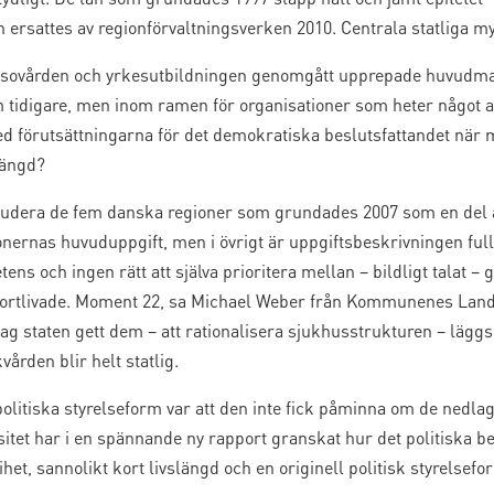
h ersattes av regionförvaltningsverken 2010. Centrala statliga m
sovården och yrkesutbildningen genomgått upprepade huvudma
m tidigare, men inom ramen för organisationer som heter något an
ed förutsättningarna för det demokratiska beslutsfattandet när m
längd?
studera de fem danska regioner som grundades 2007 som en de
nernas huvuduppgift, men i övrigt är uppgiftsbeskrivningen full
ens och ingen rätt att själva prioritera mellan – bildligt talat
kortlivade. Moment 22, sa Michael Weber från Kommunenes Lands
staten gett dem – att rationalisera sjukhusstrukturen – läggs de
ården blir helt statlig.
 politiska styrelseform var att den inte fick påminna om de ne
tet har i en spännande ny rapport granskat hur det politiska be
et, sannolikt kort livslängd och en originell politisk styrelsefo