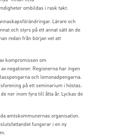
yndigheter ombildas i rask takt.
nnaskapsförändringar. Lärare och
nat och styrs på ett annat sätt än de
an redan från början vet att
l av kompromissen om
 av negationer. Regionerna har ingen
 – glasspengarna och lemonadpengarna.
forening på ett seminarium i höstas.
 ner inom fyra till åtta år. Lyckas de
dlagda amtskommunernas organisation.
slutsfattandet fungerar i en ny
rm.