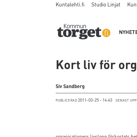
Kuntalehti.fi
Studio Linjat
Kun
NYHET
Kort liv för or
Siv Sandberg
2011-03-25 - 14:43
PUBLICERAD
SENAST UP
organisationers livslopp förkortats be