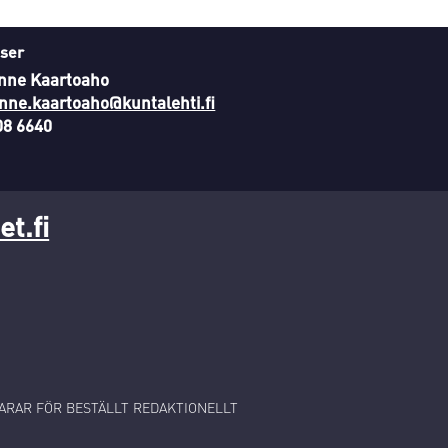
ser
nne Kaartoaho
nne.kaartoaho@kuntalehti.fi
08 6640
t.fi
RAR FÖR BESTÄLLT REDAKTIONELLT