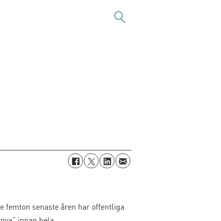
e femton senaste åren har offentliga
”nya” innan hela