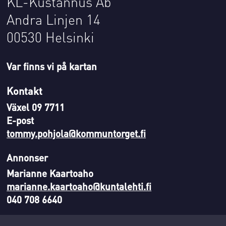
KL-Kustannus Ab
Andra Linjen 14
00530 Helsinki
Var finns vi på kartan
Kontakt
Växel 09 7711
E-post
tommy.pohjola@kommuntorget.fi
Annonser
Marianne Kaartoaho
marianne.kaartoaho@kuntalehti.fi
040 708 6640